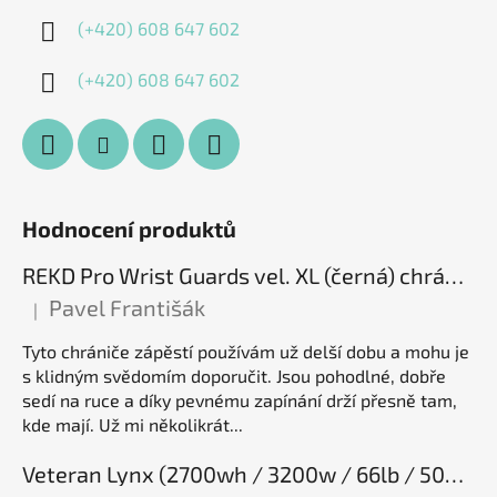
(+420) 608 647 602
(+420) 608 647 602
Hodnocení produktů
REKD Pro Wrist Guards vel. XL (černá) chrániče zápěstí
Pavel Františák
|
Hodnocení produktu je 5 z 5 hvězdiček.
Tyto chrániče zápěstí používám už delší dobu a mohu je
s klidným svědomím doporučit. Jsou pohodlné, dobře
sedí na ruce a díky pevnému zapínání drží přesně tam,
kde mají. Už mi několikrát...
Veteran Lynx (2700wh / 3200w / 66lb / 50E), elektrická jednokolka