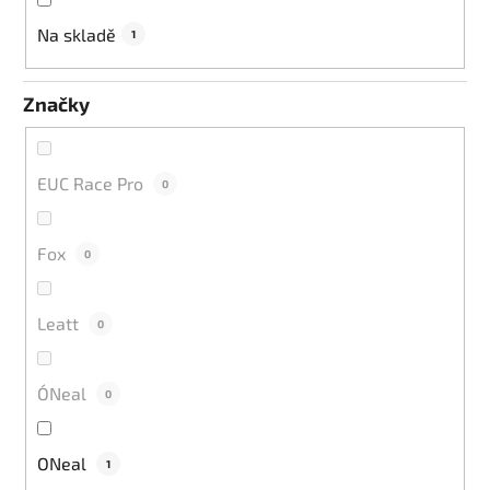
u
k
Na skladě
1
t
ů
Značky
EUC Race Pro
0
Fox
0
Leatt
0
O´Neal
0
ONeal
1