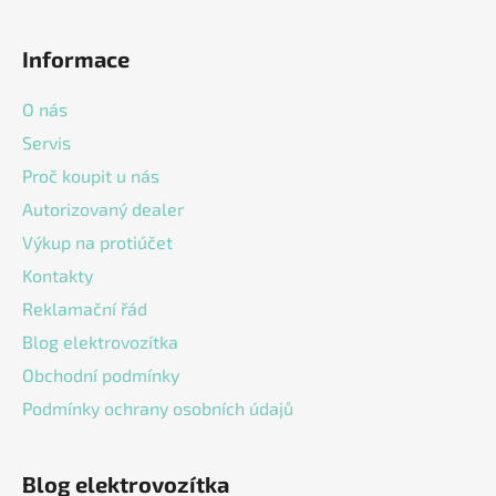
l
Z
á
á
d
Informace
p
a
a
c
O nás
t
í
Servis
í
p
Proč koupit u nás
r
v
Autorizovaný dealer
k
Výkup na protiúčet
y
v
Kontakty
ý
Reklamační řád
p
Blog elektrovozítka
i
s
Obchodní podmínky
u
Podmínky ochrany osobních údajů
Blog elektrovozítka