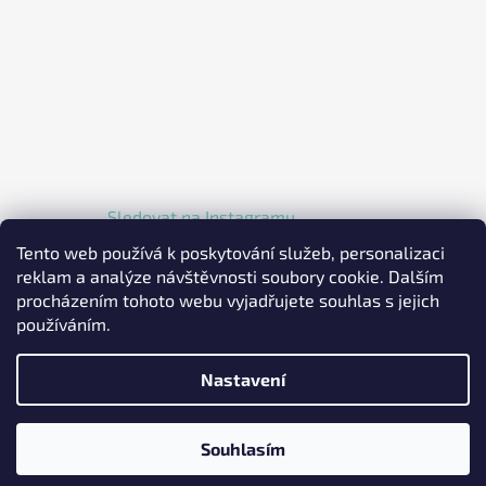
Sledovat na Instagramu
Tento web používá k poskytování služeb, personalizaci
reklam a analýze návštěvnosti soubory cookie. Dalším
procházením tohoto webu vyjadřujete souhlas s jejich
používáním.
Nastavení
Vytvořil Shoptet
Copyright 2026
EKOLKA.CZ - Elektrické jednokolky a
Souhlasím
koloběžky
. Všechna práva vyhrazena.
Upravit nastavení
cookies