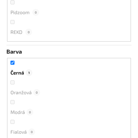
Pidzoom
0
REKD
0
Barva
Černá
1
Oranžová
0
Modrá
0
Fialová
0