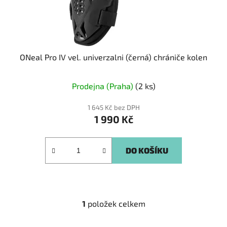
u
k
t
ů
ONeal Pro IV vel. univerzalni (černá) chrániče kolen
Prodejna (Praha)
(2 ks)
1 645 Kč bez DPH
1 990 Kč
DO KOŠÍKU
1
položek celkem
O
v