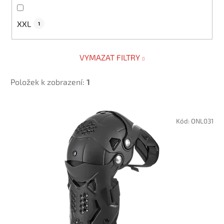
XXL
1
VYMAZAT FILTRY
Položek k zobrazení:
1
V
ý
Kód:
ONL031
p
i
s
p
r
o
d