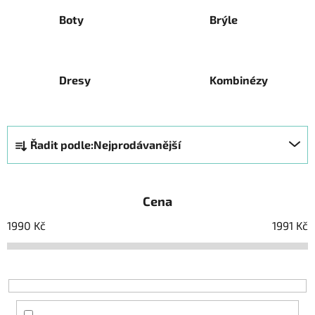
Boty
Brýle
Dresy
Kombinézy
Ř
Řadit podle:
Nejprodávanější
a
z
e
Cena
n
í
1990
Kč
1991
Kč
p
r
o
d