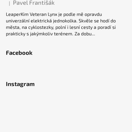
Pavel Františák
|
Hodnocení produktu je 5 z 5 hvězdiček.
LeaperKim Veteran Lynx je podle mě opravdu
univerzální elektrická jednokolka. Skvěle se hodí do
města, na cyklostezky, polní i lesní cesty a poradí si
prakticky s jakýmkoliv terénem. Za dobu...
Facebook
Instagram