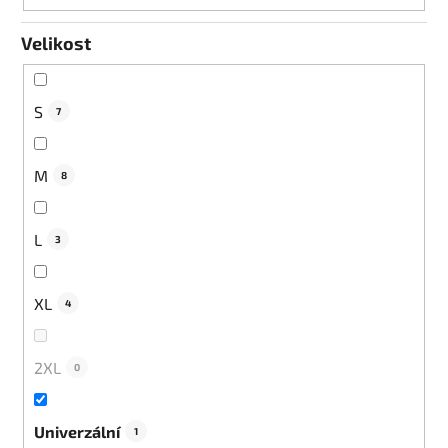
Velikost
S
7
M
8
L
3
XL
4
2XL
0
Univerzální
1