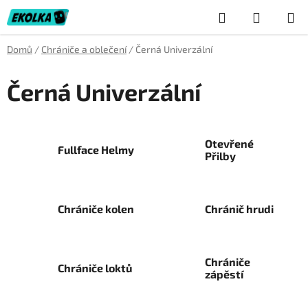
Přejít
Hledat
NÁKUP
na
obsah
KOŠÍK
Domů
/
Chrániče a oblečení
/
Černá Univerzální
Černá Univerzální
Otevřené
Fullface Helmy
Přilby
Chrániče kolen
Chránič hrudi
Chrániče
Chrániče loktů
zápěstí