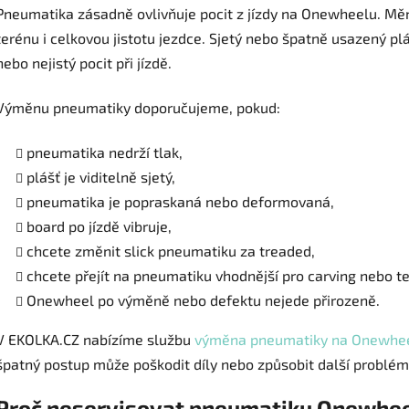
Pneumatika zásadně ovlivňuje pocit z jízdy na Onewheelu. Mění 
terénu i celkovou jistotu jezdce. Sjetý nebo špatně usazený p
nebo nejistý pocit při jízdě.
Výměnu pneumatiky doporučujeme, pokud:
pneumatika nedrží tlak,
plášť je viditelně sjetý,
pneumatika je popraskaná nebo deformovaná,
board po jízdě vibruje,
chcete změnit slick pneumatiku za treaded,
chcete přejít na pneumatiku vhodnější pro carving nebo te
Onewheel po výměně nebo defektu nejede přirozeně.
V EKOLKA.CZ nabízíme službu
výměna pneumatiky na Onewhe
špatný postup může poškodit díly nebo způsobit další problém
Proč neservisovat pneumatiku Onewhee