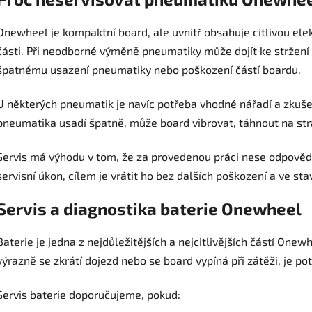
Onewheel je kompaktní board, ale uvnitř obsahuje citlivou elek
části. Při neodborné výměně pneumatiky může dojít ke stržení 
špatnému usazení pneumatiky nebo poškození částí boardu.
U některých pneumatik je navíc potřeba vhodné nářadí a zkuše
pneumatika usadí špatně, může board vibrovat, táhnout na str
Servis má výhodu v tom, že za provedenou práci nese odpověd
servisní úkon, cílem je vrátit ho bez dalších poškození a ve s
Servis a diagnostika baterie Onewheel
Baterie je jedna z nejdůležitějších a nejcitlivějších částí One
výrazně se zkrátí dojezd nebo se board vypíná při zátěži, je pot
Servis baterie doporučujeme, pokud: