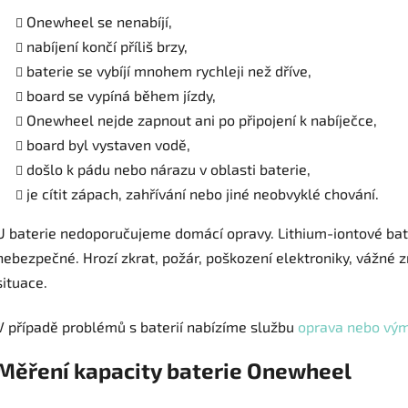
Onewheel se nenabíjí,
nabíjení končí příliš brzy,
baterie se vybíjí mnohem rychleji než dříve,
board se vypíná během jízdy,
Onewheel nejde zapnout ani po připojení k nabíječce,
board byl vystaven vodě,
došlo k pádu nebo nárazu v oblasti baterie,
je cítit zápach, zahřívání nebo jiné neobvyklé chování.
U baterie nedoporučujeme domácí opravy. Lithium-iontové ba
nebezpečné. Hrozí zkrat, požár, poškození elektroniky, vážné zr
situace.
V případě problémů s baterií nabízíme službu
oprava nebo vý
Měření kapacity baterie Onewheel