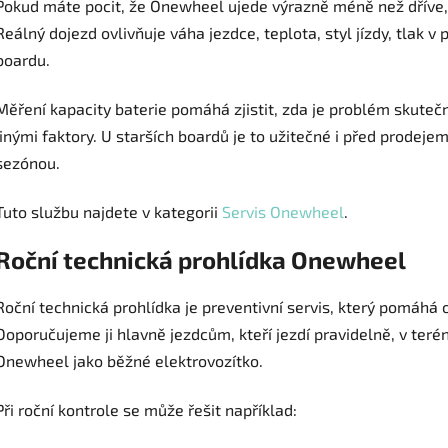
Pokud máte pocit, že Onewheel ujede výrazně méně než dříve,
Reálný dojezd ovlivňuje váha jezdce, teplota, styl jízdy, tlak v
boardu.
Měření kapacity baterie pomáhá zjistit, zda je problém skutečně 
jinými faktory. U starších boardů je to užitečné i před prodej
sezónou.
Tuto službu najdete v kategorii
Servis Onewheel
.
Roční technická prohlídka Onewheel
Roční technická prohlídka je preventivní servis, který pomáhá od
Doporučujeme ji hlavně jezdcům, kteří jezdí pravidelně, v ter
Onewheel jako běžné elektrovozítko.
Při roční kontrole se může řešit například: