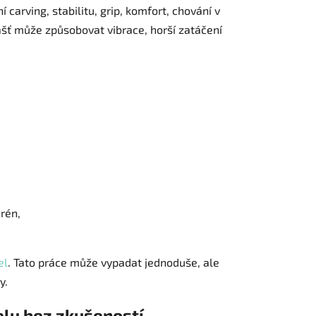
carving, stabilitu, grip, komfort, chování v
lášť může způsobovat vibrace, horší zatáčení
rén,
el
. Tato práce může vypadat jednoduše, ale
y.
lu bez zkušeností