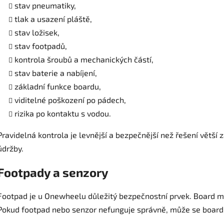
stav pneumatiky,
tlak a usazení pláště,
stav ložisek,
stav footpadů,
kontrola šroubů a mechanických částí,
stav baterie a nabíjení,
základní funkce boardu,
viditelné poškození po pádech,
rizika po kontaktu s vodou.
Pravidelná kontrola je levnější a bezpečnější než řešení vět
údržby.
Footpady a senzory
Footpad je u Onewheelu důležitý bezpečnostní prvek. Board mu
Pokud footpad nebo senzor nefunguje správně, může se board