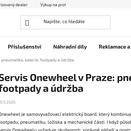
izovaný dealer
Výkup na protiúčet
Kontakty
Reklam
Příslušenství
Náhradní díly
Reklamace a 
 pneumatika, baterie, footpady a údržba
Servis Onewheel v Praze: pn
footpady a údržba
10.5.2026
Onewheel je samovyvažovací elektrický board, který kombinuje b
footpadu, pneumatiku, ložiska a mechanické části. I když působ
servis Onewheelu vyžaduje zkušenosti, správné nářadí a opatr