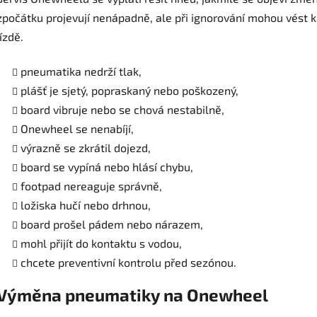
zpočátku projevují nenápadně, ale při ignorování mohou vést k
jízdě.
pneumatika nedrží tlak,
plášť je sjetý, popraskaný nebo poškozený,
board vibruje nebo se chová nestabilně,
Onewheel se nenabíjí,
výrazně se zkrátil dojezd,
board se vypíná nebo hlásí chybu,
footpad nereaguje správně,
ložiska hučí nebo drhnou,
board prošel pádem nebo nárazem,
mohl přijít do kontaktu s vodou,
chcete preventivní kontrolu před sezónou.
Výměna pneumatiky na Onewheel