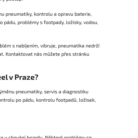
u pneumatiky, kontrolu a opravu baterie,
po pádu, problémy s footpady, ložisky, vodou,
lém s nabíjením, vibruje, pneumatika nedrží
t. Kontaktovat nás můžete přes stránku
el v Praze?
ýměnu pneumatiky, servis a diagnostiku
ontrolu po pádu, kontrolu footpadů, ložisek,
ěna v chování boardu. Některé problémy se