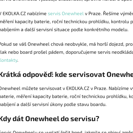
V EKOLKA.CZ nabízíme
servis Onewheel
v Praze. Řešíme výměn
měření kapacity baterie, roční technickou prohlídku, kontrolu 
nabíjením a další servisní situace podle konkrétního modelu.
Pokud se váš Onewheel chová neobvykle, má horší dojezd, prob
tlak nebo board prošel pádem, doporučujeme servis neodkláda
Kontakty
.
Krátká odpověď: kde servisovat Onewhe
Onewheel můžete servisovat v EKOLKA.CZ v Praze. Nabízíme v
baterie, měření kapacity baterie, roční technickou prohlídku, k
nabíjení a další servisní úkony podle stavu boardu.
Kdy dát Onewheel do servisu?
Servis Onewheelu se vyplatí řešit hned, jakmile se objeví zm