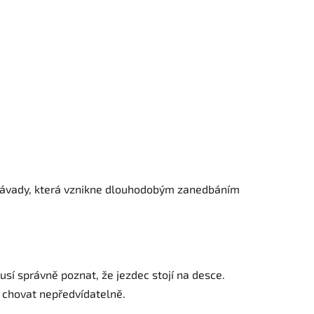
ší závady, která vznikne dlouhodobým zanedbáním
sí správně poznat, že jezdec stojí na desce.
 chovat nepředvídatelně.