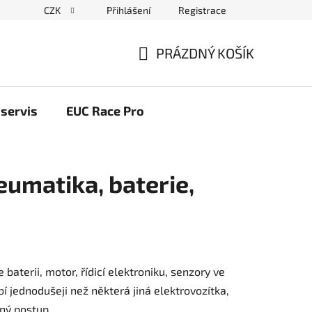
CZK
Přihlášení
Registrace
ační řád
Blog elektrovozítka
Obchodní podmínky
Pod
PRÁZDNÝ KOŠÍK
NÁKUPNÍ
KOŠÍK
servis
EUC Race Pro
eumatika, baterie,
aterii, motor, řídicí elektroniku, senzory ve
í jednodušeji než některá jiná elektrovozítka,
ný postup.