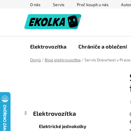
Přejít
O nás
Servis
Proč koupit u nás
Autor
na
obsah
Elektrovozítka
Chrániče a oblečení
Domů
/
Blog elektrovozítka
/
Servis Onewheel v Praze:
P
o
s
t
r
a
K
Přeskočit
Elektrovozítka
n
a
kategorie
n
t
Elektrické jednokolky
e
í