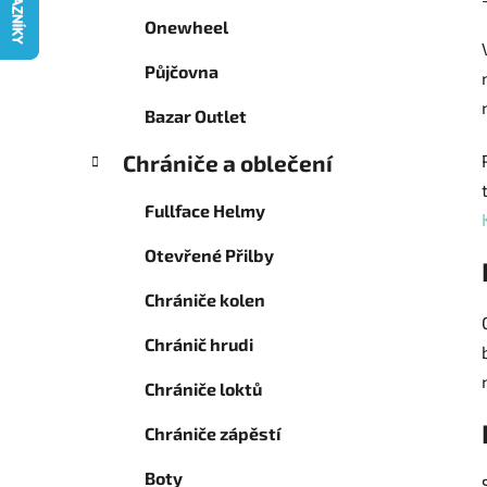
g
p
Onewheel
o
a
r
Půjčovna
n
i
e
e
Bazar Outlet
l
Chrániče a oblečení
Fullface Helmy
Otevřené Přilby
Chrániče kolen
Chránič hrudi
Chrániče loktů
Chrániče zápěstí
Boty