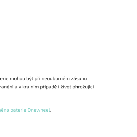
terie mohou být při neodborném zásahu
anění a v krajním případě i život ohrožující
měna baterie Onewheel
.