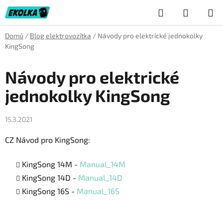
Přejít
Hledat
NÁKUP
na
obsah
KOŠÍK
Domů
/
Blog elektrovozítka
/
Návody pro elektrické jednokolky
KingSong
Návody pro elektrické
jednokolky KingSong
15.3.2021
CZ Návod pro KingSong:
KingSong 14М -
Manual_14M
KingSong 14D -
Manual_14D
KingSong 16S -
Manual_16S