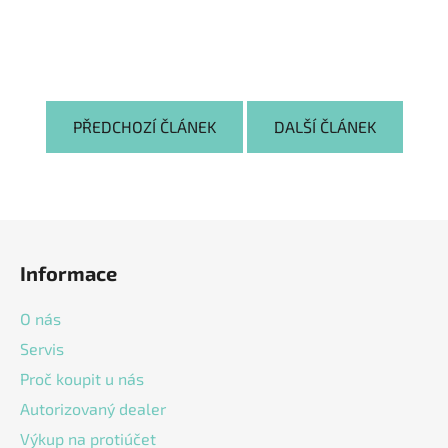
PŘEDCHOZÍ ČLÁNEK
DALŠÍ ČLÁNEK
Z
á
Informace
p
a
O nás
t
Servis
í
Proč koupit u nás
Autorizovaný dealer
Výkup na protiúčet