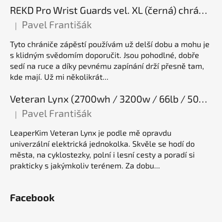
REKD Pro Wrist Guards vel. XL (černá) chrániče zápěstí
Pavel Františák
|
Hodnocení produktu je 5 z 5 hvězdiček.
Tyto chrániče zápěstí používám už delší dobu a mohu je
s klidným svědomím doporučit. Jsou pohodlné, dobře
sedí na ruce a díky pevnému zapínání drží přesně tam,
kde mají. Už mi několikrát...
Veteran Lynx (2700wh / 3200w / 66lb / 50E), elektrická jednokolka
Pavel Františák
|
Hodnocení produktu je 5 z 5 hvězdiček.
LeaperKim Veteran Lynx je podle mě opravdu
univerzální elektrická jednokolka. Skvěle se hodí do
města, na cyklostezky, polní i lesní cesty a poradí si
prakticky s jakýmkoliv terénem. Za dobu...
Facebook