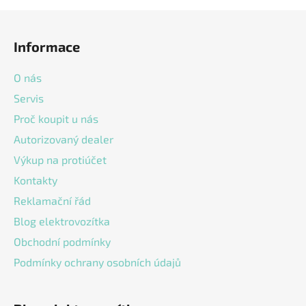
Z
á
Informace
p
a
O nás
t
Servis
í
Proč koupit u nás
Autorizovaný dealer
Výkup na protiúčet
Kontakty
Reklamační řád
Blog elektrovozítka
Obchodní podmínky
Podmínky ochrany osobních údajů