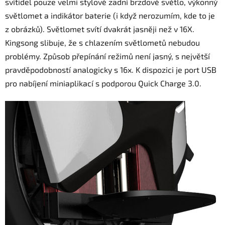
svítidel pouze velmi stylové zadní brzdové světlo, výkonný
světlomet a indikátor baterie (i když nerozumím, kde to je
z obrázků). Světlomet svítí dvakrát jasněji než v 16X.
Kingsong slibuje, že s chlazením světlometů nebudou
problémy. Způsob přepínání režimů není jasný, s největší
pravděpodobností analogicky s 16x. K dispozici je port USB
pro nabíjení miniaplikací s podporou Quick Charge 3.0.