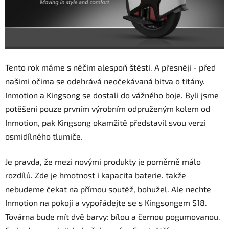
Tento rok máme s něčím alespoň štěstí. A přesněji - před
našimi očima se odehrává neočekávaná bitva o titány.
Inmotion a Kingsong se dostali do vážného boje. Byli jsme
potěšeni pouze prvním výrobním odpruženým kolem od
Inmotion, pak Kingsong okamžitě představil svou verzi
osmidílného tlumiče.
Je pravda, že mezi novými produkty je poměrně málo
rozdílů. Zde je hmotnost i kapacita baterie. takže
nebudeme čekat na přímou soutěž, bohužel. Ale nechte
Inmotion na pokoji a vypořádejte se s Kingsongem S18.
Továrna bude mít dvě barvy: bílou a černou pogumovanou.