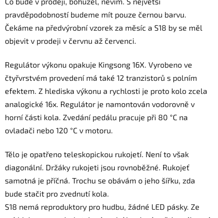
Co bude v prodeji, bohužel, nevím. S největší
pravděpodobností budeme mít pouze černou barvu.
Čekáme na předvýrobní vzorek za měsíc a S18 by se měl
objevit v prodeji v červnu až červenci.
Regulátor výkonu opakuje Kingsong 16X. Vyrobeno ve
čtyřvrstvém provedení má také 12 tranzistorů s polním
efektem. Z hlediska výkonu a rychlosti je proto kolo zcela
analogické 16x. Regulátor je namontován vodorovně v
horní části kola. Zvedání pedálu pracuje při 80 °C na
ovladači nebo 120 °C v motoru.
Tělo je opatřeno teleskopickou rukojetí. Není to však
diagonální. Držáky rukojeti jsou rovnoběžné. Rukojeť
samotná je příčná. Trochu se obávám o jeho šířku, zda
bude stačit pro zvednutí kola.
S18 nemá reproduktory pro hudbu, žádné LED pásky. Ze