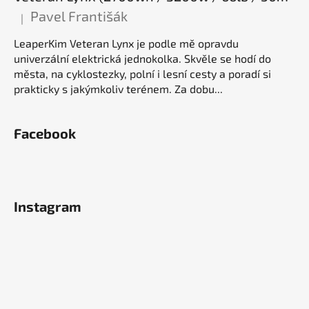
Pavel Františák
|
Hodnocení produktu je 5 z 5 hvězdiček.
LeaperKim Veteran Lynx je podle mě opravdu
univerzální elektrická jednokolka. Skvěle se hodí do
města, na cyklostezky, polní i lesní cesty a poradí si
prakticky s jakýmkoliv terénem. Za dobu...
Facebook
Instagram