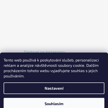
Sledovat na Instagramu
Tento web používá k poskytování služeb, personalizaci
reklam a analýze návštěvnosti soubory cookie. Dalším
procházením tohoto webu vyjadřujete souhlas s jejich
používáním.
Nastavení
Vytvořil Shoptet
Copyright 2026
EKOLKA.CZ - Elektrické jednokolky a
Souhlasím
koloběžky
. Všechna práva vyhrazena.
Upravit nastavení