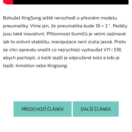
Bohužel KingSong ještě nerozhodl o přesném modelu
pneumatiky. Víme jen, že pneumatika bude 18 × 3 ″. Pedály
jsou také inovativní. Přítomnost tlumičů je velmi zajímavé.
Jak to ovlivní stabilitu, manipulace není zcela jasná. Proto
se chci opravdu snažit co nejrychleji vyzkoušet V11 i S18,
abych pochopil, o kolik lepší je odpružené kolo a kdo je
lepší: Inmotion nebo Kingsong.
PŘEDCHOZÍ ČLÁNEK
DALŠÍ ČLÁNEK