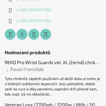
(+420) 608 647 602
(+420) 608 647 602
Hodnocení produktů
REKD Pro Wrist Guards vel. XL (černá) chrániče zápěstí
Pavel Františák
|
Hodnocení produktu je 5 z 5 hvězdiček.
Tyto chrániče zápěstí používám už delší dobu a mohu je
s klidným svědomím doporučit. Jsou pohodlné, dobře
sedí na ruce a díky pevnému zapínání drží přesně tam,
kde mají. Už mi několikrát...
Veteran Lynx (2700wh / 3200w / 66lb / 50E), elektrická jednokolka