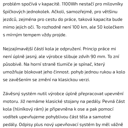
problém spočívá v kapacitě. 1100Wh nestačí pro milovníky
špičkových jednokolek. Ačkoli, samozřejmě, pro většinu
jezdců, zejména pro cestu do práce, taková kapacita bude
mimo jejich oči. To rozhodně není 100 km, ale 50 kolečkem
s mírným tempem vždy projde.
Nejzajímavější částí kola je odpružení. Princip práce mi
není úplně jasný, ale výrobce slibuje zdvih 90 mm. To zní
působivě. Na horní straně tlumiče je spínač, který
umožňuje blokovat jeho činnost. pohyb jednou rukou a kolo
se zavěšením se změní na klasickou verzi.
Závěsný systém nutil výrobce úplně přepracovat upevnění
motoru. Již nemáme klasické stojany na pedály. Pevná část
kola (hliníkový rám) je připevněna k ose a pak pomocí
vodítek upevňujeme pohyblivou část těla a samotné
pedály. Odpisy plus nový upevňovací systém by měl vážně