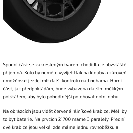
Spodní část se zakresleným tvarem chodidla je obzvláště
příjemná. Kolo by nemělo vyvíjet tlak na klouby a zároveň
umožňovat jezdci mít další kontrolu nad nohama. Horní
část, jak předpokládám, bude vybavena dalším měkkým
polštářem, aby bylo pohodlnější polohovat dolní nohu.
Na obrázcích jsou vidět červené hliníkové krabice. Měli by
to byt baterie. Na prvcích 21700 máme 3 paralely. Přední
dvě krabice jsou velké, zde máme jednu rovnoběžku a