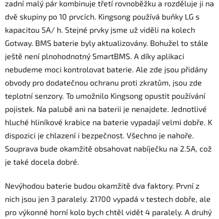
zadní malý pár kombinuje třetí rovnoběžku a rozděluje ji na
dvě skupiny po 10 prvcích. Kingsong používá buňky LG s
kapacitou 5A/ h. Stejné prvky jsme už viděli na kolech
Gotway. BMS baterie byly aktualizovány. Bohužel to stále
ještě není plnohodnotný SmartBMS. A díky aplikaci
nebudeme moci kontrolovat baterie. Ale zde jsou přidány
obvody pro dodatečnou ochranu proti zkratům, jsou zde
teplotní senzory. To umožnilo Kingsong opustit používání
pojistek. Na palubě ani na baterii je nenajdete. Jednotlivé
hluché hliníkové krabice na baterie vypadají velmi dobře. K
dispozici je chlazení i bezpečnost. Všechno je nahoře.
Souprava bude okamžitě obsahovat nabíječku na 2.5A, což
je také docela dobré.
Nevýhodou baterie budou okamžitě dva faktory. První z
nich jsou jen 3 paralely. 21700 vypadá v testech dobře, ale
pro výkonné horní kolo bych chtěl vidět 4 paralely. A druhý