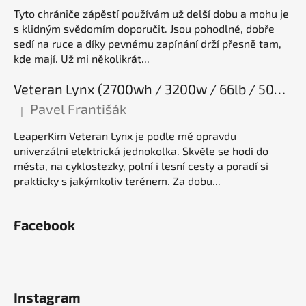
Tyto chrániče zápěstí používám už delší dobu a mohu je
s klidným svědomím doporučit. Jsou pohodlné, dobře
sedí na ruce a díky pevnému zapínání drží přesně tam,
kde mají. Už mi několikrát...
Veteran Lynx (2700wh / 3200w / 66lb / 50E), elektrická jednokolka
Pavel Františák
|
Hodnocení produktu je 5 z 5 hvězdiček.
LeaperKim Veteran Lynx je podle mě opravdu
univerzální elektrická jednokolka. Skvěle se hodí do
města, na cyklostezky, polní i lesní cesty a poradí si
prakticky s jakýmkoliv terénem. Za dobu...
Facebook
Instagram