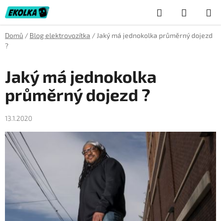
Přejít
Hledat
NÁKUP
na
obsah
KOŠÍK
Domů
/
Blog elektrovozítka
/
Jaký má jednokolka průměrný dojezd
?
Jaký má jednokolka
průměrný dojezd ?
13.1.2020