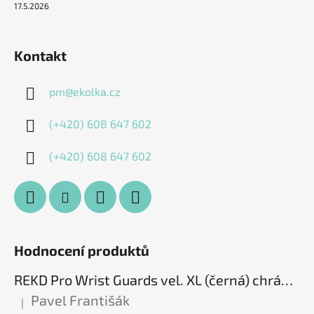
17.5.2026
Kontakt
pm
@
ekolka.cz
(+420) 608 647 602
(+420) 608 647 602
Hodnocení produktů
REKD Pro Wrist Guards vel. XL (černá) chrániče zápěstí
Pavel Františák
|
Hodnocení produktu je 5 z 5 hvězdiček.