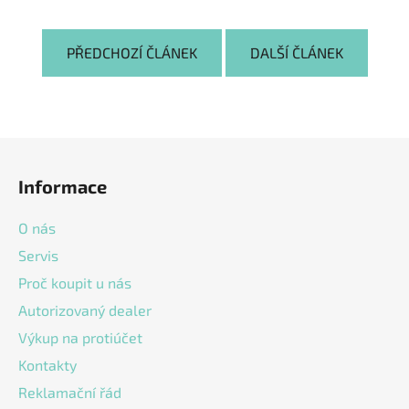
PŘEDCHOZÍ ČLÁNEK
DALŠÍ ČLÁNEK
Z
á
Informace
p
a
O nás
t
Servis
í
Proč koupit u nás
Autorizovaný dealer
Výkup na protiúčet
Kontakty
Reklamační řád