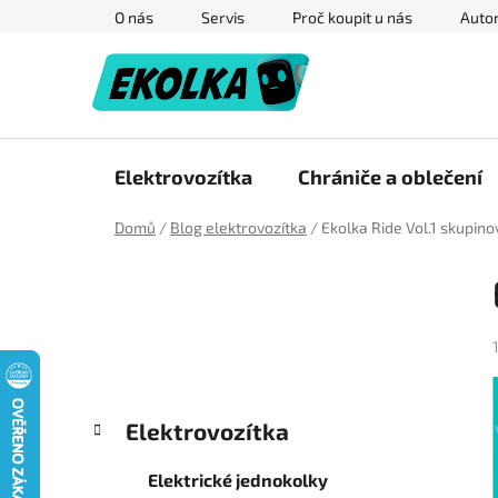
Přejít
O nás
Servis
Proč koupit u nás
Autor
na
obsah
Elektrovozítka
Chrániče a oblečení
Domů
/
Blog elektrovozítka
/
Ekolka Ride Vol.1 skupinov
P
o
s
t
r
a
K
Přeskočit
Elektrovozítka
n
a
kategorie
n
t
Elektrické jednokolky
e
í