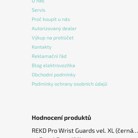
O nás
t
Servis
í
Proč koupit u nás
Autorizovaný dealer
Výkup na protiúčet
Kontakty
Reklamační řád
Blog elektrovozítka
Obchodní podmínky
Podmínky ochrany osobních údajů
Hodnocení produktů
REKD Pro Wrist Guards vel. XL (černá) chrániče záp