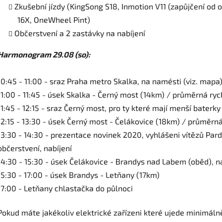
Zkušební jízdy (KingSong S18, Inmotion V11 (zapůjčení od 
16X, OneWheel Pint)
Občerstvení a 2 zastávky na nabíjení
Harmonogram 29.08 (so):
10:45 - 11:00 - sraz Praha metro Skalka, na namésti (viz. mapa
11:00 - 11:45 - úsek Skalka - Černý most (14km) / průměrná ry
11:45 - 12:15 - sraz Černý most, pro ty které mají menší baterk
12:15 - 13:30 - úsek Černý most - Čelákovice (18km) / průměrn
13:30 - 14:30 - prezentace novinek 2020, vyhlášeni vítězů Pard
občerstvení, nabíjení
14:30 - 15:30 - úsek Čelákovice - Brandys nad Labem (oběd), n
15:30 - 17:00 - úsek Brandys - Letňany (17km)
17:00 - Letňany chlastačka do půlnoci
Pokud máte jakékoliv elektrické zařízeni které ujede minimálně