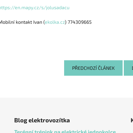
https://en.mapy.cz/s/jolusadacu
Mobilní kontakt Ivan (
ekolka.cz
) 774309665
PŘEDCHOZÍ ČLÁNEK
Blog elektrovozítka
Terénní trénink na elektrické jednokolce