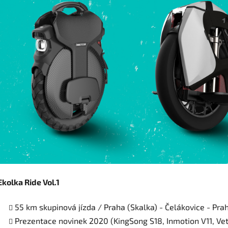
Ekolka Ride Vol.1
55 km skupinová jízda / Praha (Skalka) - Čelákovice - Pra
Prezentace novinek 2020 (KingSong S18, Inmotion V11, V