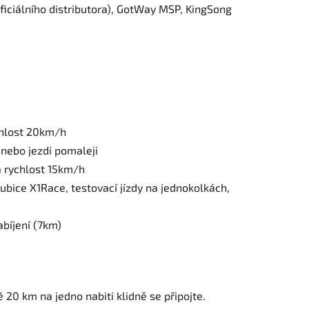
oficiálního distributora), GotWay MSP, KingSong
)
chlost 20km/h
y nebo jezdi pomaleji
á rychlost 15km/h
ubice X1Race, testovací jízdy na jednokolkách,
abíjení (7km)
 20 km na jedno nabiti klidně se připojte.