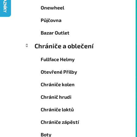
g
p
Onewheel
o
a
r
Půjčovna
n
i
e
e
Bazar Outlet
l
Chrániče a oblečení
Fullface Helmy
Otevřené Přilby
Chrániče kolen
Chránič hrudi
Chrániče loktů
Chrániče zápěstí
Boty