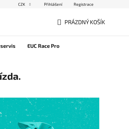
CZK
Přihlášení
Registrace
ační řád
Blog elektrovozítka
Obchodní podmínky
Pod
PRÁZDNÝ KOŠÍK
NÁKUPNÍ
KOŠÍK
servis
EUC Race Pro
ízda.