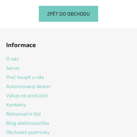
ZPĚT DO OBCHODU
Z
á
Informace
p
a
O nás
t
Servis
í
Proč koupit u nás
Autorizovaný dealer
Výkup na protiúčet
Kontakty
Reklamační řád
Blog elektrovozítka
Obchodní podmínky