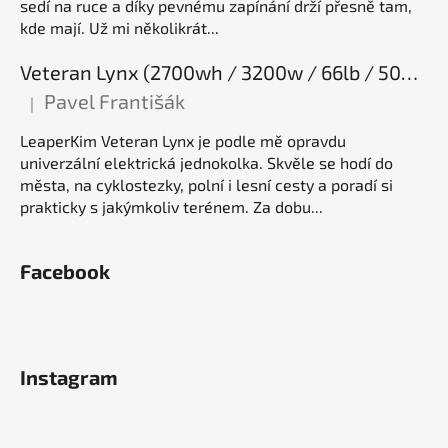
sedí na ruce a díky pevnému zapínání drží přesně tam,
kde mají. Už mi několikrát...
Veteran Lynx (2700wh / 3200w / 66lb / 50E), elektrická jednokolka
Pavel Františák
|
Hodnocení produktu je 5 z 5 hvězdiček.
LeaperKim Veteran Lynx je podle mě opravdu
univerzální elektrická jednokolka. Skvěle se hodí do
města, na cyklostezky, polní i lesní cesty a poradí si
prakticky s jakýmkoliv terénem. Za dobu...
Facebook
Instagram