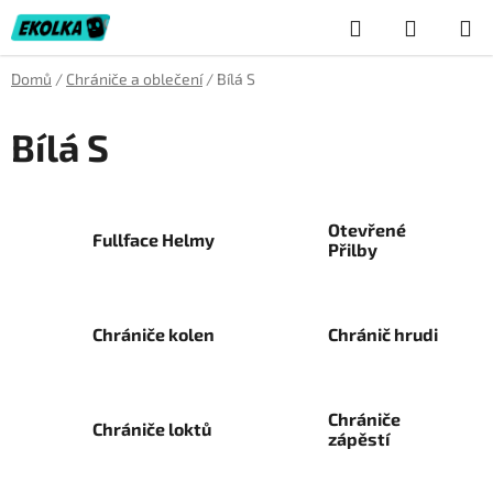
Přejít
Hledat
NÁKUP
na
obsah
KOŠÍK
Domů
/
Chrániče a oblečení
/
Bílá S
Bílá S
Otevřené
Fullface Helmy
Přilby
Chrániče kolen
Chránič hrudi
Chrániče
Chrániče loktů
zápěstí