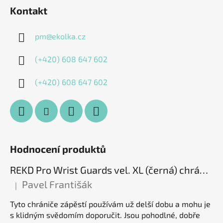
Kontakt
pm
@
ekolka.cz
(+420) 608 647 602
(+420) 608 647 602
Hodnocení produktů
REKD Pro Wrist Guards vel. XL (černá) chrániče zápěstí
Pavel Františák
|
Hodnocení produktu je 5 z 5 hvězdiček.
Tyto chrániče zápěstí používám už delší dobu a mohu je
s klidným svědomím doporučit. Jsou pohodlné, dobře