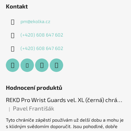
Kontakt
pm
@
ekolka.cz
(+420) 608 647 602
(+420) 608 647 602
Hodnocení produktů
REKD Pro Wrist Guards vel. XL (černá) chrániče zápěstí
Pavel Františák
|
Hodnocení produktu je 5 z 5 hvězdiček.
Tyto chrániče zápěstí používám už delší dobu a mohu je
s klidným svědomím doporučit. Jsou pohodlné, dobře