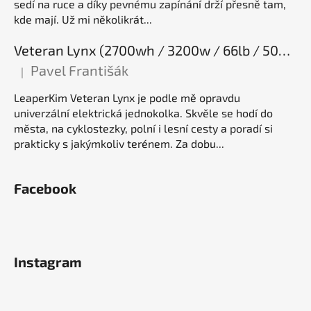
sedí na ruce a díky pevnému zapínání drží přesně tam,
kde mají. Už mi několikrát...
Veteran Lynx (2700wh / 3200w / 66lb / 50E), elektrická jednokolka
Pavel Františák
|
Hodnocení produktu je 5 z 5 hvězdiček.
LeaperKim Veteran Lynx je podle mě opravdu
univerzální elektrická jednokolka. Skvěle se hodí do
města, na cyklostezky, polní i lesní cesty a poradí si
prakticky s jakýmkoliv terénem. Za dobu...
Facebook
Instagram