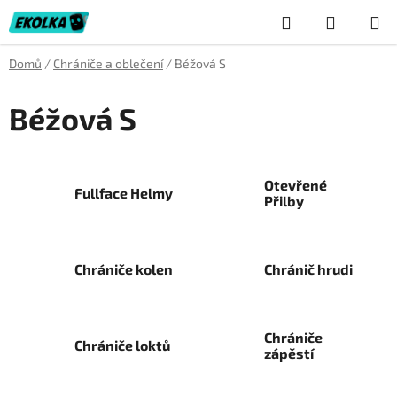
Přejít
Hledat
NÁKUP
na
obsah
KOŠÍK
Domů
/
Chrániče a oblečení
/
Béžová S
Béžová S
Otevřené
Fullface Helmy
Přilby
Chrániče kolen
Chránič hrudi
Chrániče
Chrániče loktů
zápěstí