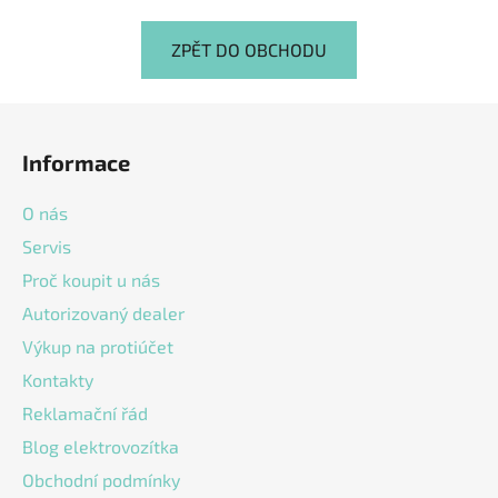
ZPĚT DO OBCHODU
Z
á
Informace
p
a
O nás
t
Servis
í
Proč koupit u nás
Autorizovaný dealer
Výkup na protiúčet
Kontakty
Reklamační řád
Blog elektrovozítka
Obchodní podmínky