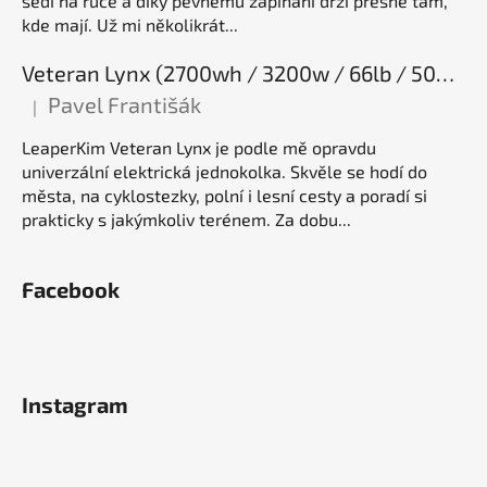
sedí na ruce a díky pevnému zapínání drží přesně tam,
kde mají. Už mi několikrát...
Veteran Lynx (2700wh / 3200w / 66lb / 50E), elektrická jednokolka
Pavel Františák
|
Hodnocení produktu je 5 z 5 hvězdiček.
LeaperKim Veteran Lynx je podle mě opravdu
univerzální elektrická jednokolka. Skvěle se hodí do
města, na cyklostezky, polní i lesní cesty a poradí si
prakticky s jakýmkoliv terénem. Za dobu...
Facebook
Instagram