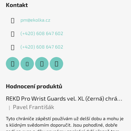
Kontakt
pm
@
ekolka.cz
(+420) 608 647 602
(+420) 608 647 602
Hodnocení produktů
REKD Pro Wrist Guards vel. XL (černá) chrániče zápěstí
Pavel Františák
|
Hodnocení produktu je 5 z 5 hvězdiček.
Tyto chrániče zápěstí používám už delší dobu a mohu je
s klidným svědomím doporučit. Jsou pohodlné, dobře