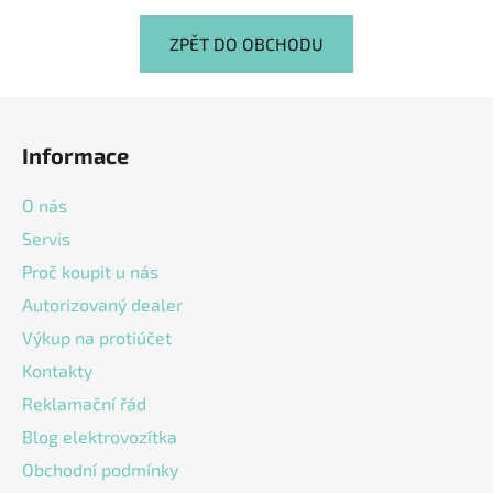
ZPĚT DO OBCHODU
Z
á
Informace
p
a
O nás
t
Servis
í
Proč koupit u nás
Autorizovaný dealer
Výkup na protiúčet
Kontakty
Reklamační řád
Blog elektrovozítka
Obchodní podmínky