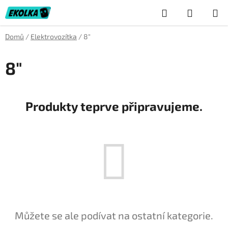
Přejít
Hledat
NÁKUP
na
obsah
KOŠÍK
Domů
/
Elektrovozítka
/
8"
8"
Produkty teprve připravujeme.
Můžete se ale podívat na ostatní kategorie.