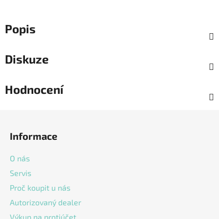
Popis
Diskuze
Hodnocení
Z
á
Informace
p
a
O nás
t
Servis
í
Proč koupit u nás
Autorizovaný dealer
Výkup na protiúčet