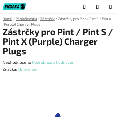
Přejít
Hledat
NÁKUP
na
obsah
KOŠÍK
Domů
/
Příslušenství
/
Zástrčky
/
Zástrčky pro Pint / Pint S / Pint X
(Purple) Charger Plugs
Zástrčky pro Pint / Pint S /
Pint X (Purple) Charger
Plugs
Průměrné
Neohodnoceno
Podrobnosti hodnocení
hodnocení
Značka:
Onewheel
produktu
je
0,0
z
5
hvězdiček.