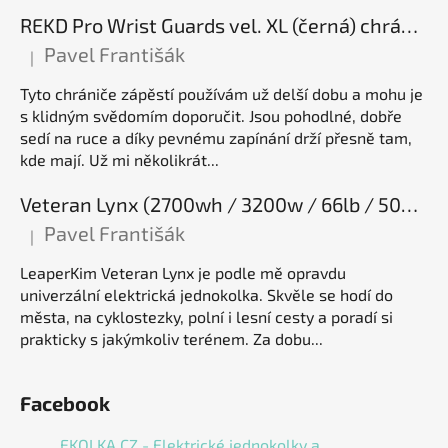
REKD Pro Wrist Guards vel. XL (černá) chrániče zápěstí
Pavel Františák
|
Hodnocení produktu je 5 z 5 hvězdiček.
Tyto chrániče zápěstí používám už delší dobu a mohu je
s klidným svědomím doporučit. Jsou pohodlné, dobře
sedí na ruce a díky pevnému zapínání drží přesně tam,
kde mají. Už mi několikrát...
Veteran Lynx (2700wh / 3200w / 66lb / 50E), elektrická jednokolka
Pavel Františák
|
Hodnocení produktu je 5 z 5 hvězdiček.
LeaperKim Veteran Lynx je podle mě opravdu
univerzální elektrická jednokolka. Skvěle se hodí do
města, na cyklostezky, polní i lesní cesty a poradí si
prakticky s jakýmkoliv terénem. Za dobu...
Facebook
EKOLKA.CZ - Elektrické jednokolky a