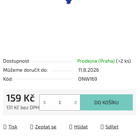
Dostupnost
Prodejna (Praha)
(>2 ks)
Můžeme doručit do:
11.8.2026
Kód:
ONW169
159 Kč
DO KOŠÍKU
131 Kč bez DPH
Měrná cena:
Tisk
Zeptat se
Hlídat
Sdílet