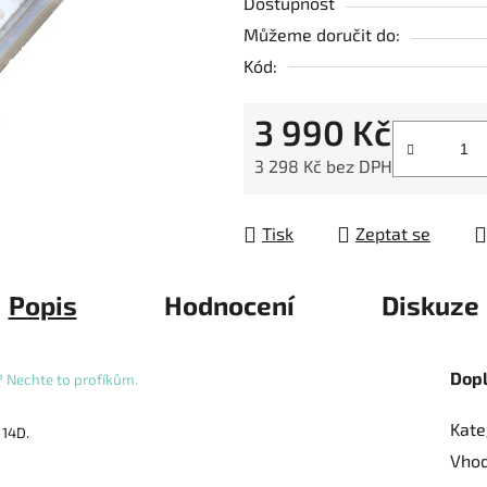
5
Dostupnost
hvězdiček.
Můžeme doručit do:
Kód:
3 990 Kč
3 298 Kč
bez DPH
Měrná cena:
Tisk
Zeptat se
Popis
Hodnocení
Diskuze
Dop
 ? Nechte to profíkům.
Kate
 14D.
Vhod