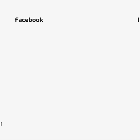
Facebook
ěstí
olka
í