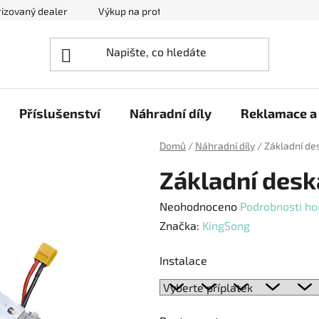
izovaný dealer
Výkup na protiúčet
Kontakty
Reklam
Příslušenství
Náhradní díly
Reklamace a 
Domů
/
Náhradní díly
/
Základní de
Základní desk
Průměrné
Neohodnoceno
Podrobnosti ho
hodnocení
Značka:
KingSong
produktu
Instalace
je
0,0
z