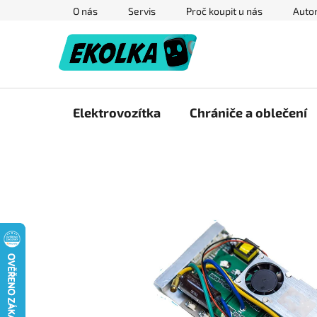
Přejít
O nás
Servis
Proč koupit u nás
Autor
na
obsah
Elektrovozítka
Chrániče a oblečení