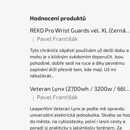
Hodnocení produktů
REKD Pro Wrist Guards vel. XL (černá) chrániče záp
Pavel Františák
|
Hodnocení produktu je 5 z 5 hvězdiček.
Tyto chrániče zápěstí používám už delší dobu a
mohu je s klidným svědomím doporučit. Jsou
pohodlné, dobře sedí na ruce a díky pevnému
zapínání drží přesně tam, kde mají. Už mi
několikrát...
Veteran Lynx (2700wh / 3200w / 66lb / 50E), elektrická jednok
Pavel Františák
|
Hodnocení produktu je 5 z 5 hvězdiček.
LeaperKim Veteran Lynx je podle mě opravdu
univerzální elektrická jednokolka. Skvěle se hod
do města, na cyklostezky, polní i lesní cesty a
poradí si prakticky s jakýmkoliv terénem. Za