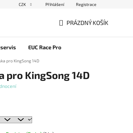
CZK
Přihlášení
Registrace
ační řád
Blog elektrovozítka
Obchodní podmínky
Pod
PRÁZDNÝ KOŠÍK
NÁKUPNÍ
KOŠÍK
servis
EUC Race Pro
ska pro KingSong 14D
a pro KingSong 14D
dnocení