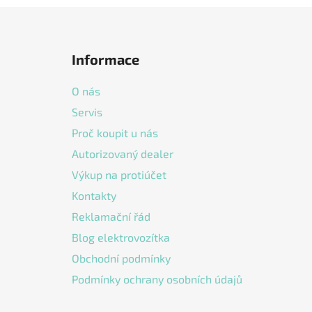
Z
á
Informace
p
a
O nás
t
Servis
í
Proč koupit u nás
Autorizovaný dealer
Výkup na protiúčet
Kontakty
Reklamační řád
Blog elektrovozítka
Obchodní podmínky
Podmínky ochrany osobních údajů