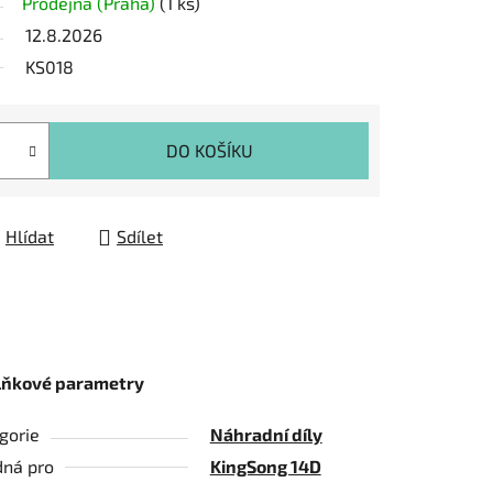
Prodejna (Praha)
(1 ks)
12.8.2026
KS018
DO KOŠÍKU
Hlídat
Sdílet
lňkové parametry
gorie
Náhradní díly
ná pro
KingSong 14D