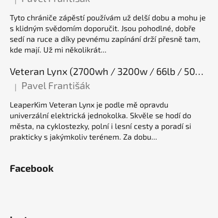
Hodnocení produktu je 5 z 5 hvězdiček.
Tyto chrániče zápěstí používám už delší dobu a mohu je
s klidným svědomím doporučit. Jsou pohodlné, dobře
sedí na ruce a díky pevnému zapínání drží přesně tam,
kde mají. Už mi několikrát...
Veteran Lynx (2700wh / 3200w / 66lb / 50E), elektrická jednokolka
Pavel Františák
|
Hodnocení produktu je 5 z 5 hvězdiček.
LeaperKim Veteran Lynx je podle mě opravdu
univerzální elektrická jednokolka. Skvěle se hodí do
města, na cyklostezky, polní i lesní cesty a poradí si
prakticky s jakýmkoliv terénem. Za dobu...
Facebook