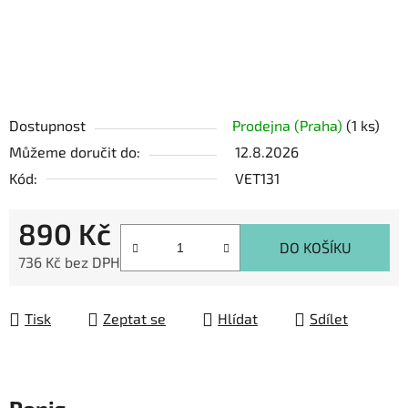
Dostupnost
Prodejna (Praha)
(1 ks)
Můžeme doručit do:
12.8.2026
Kód:
VET131
890 Kč
DO KOŠÍKU
736 Kč bez DPH
Měrná cena:
Tisk
Zeptat se
Hlídat
Sdílet