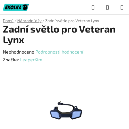
Přejít
Hledat
NÁKUP
na
obsah
KOŠÍK
Domů
/
Náhradní díly
/
Zadní světlo pro Veteran Lynx
Zadní světlo pro Veteran
Lynx
Průměrné
Neohodnoceno
Podrobnosti hodnocení
hodnocení
Značka:
LeaperKim
produktu
je
0,0
z
5
hvězdiček.