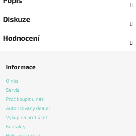
Popis
Diskuze
Hodnocení
Z
á
Informace
p
a
O nás
t
Servis
í
Proč koupit u nás
Autorizovaný dealer
Výkup na protiúčet
Kontakty
Reklamační řád