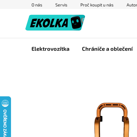
Přejít
O nás
Servis
Proč koupit u nás
Autor
na
obsah
Elektrovozítka
Chrániče a oblečení