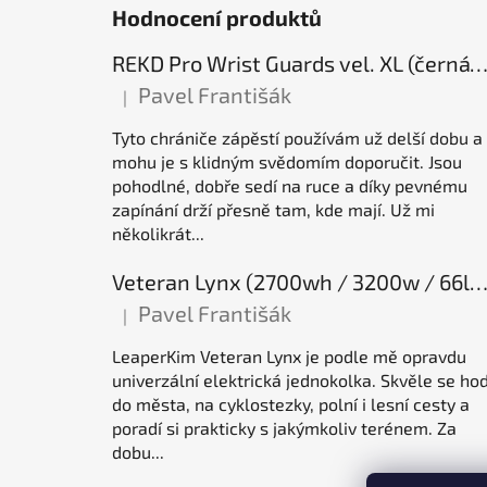
Hodnocení produktů
REKD Pro Wrist Guards vel. XL (černá) chrániče záp
Pavel Františák
|
Hodnocení produktu je 5 z 5 hvězdiček.
Tyto chrániče zápěstí používám už delší dobu a
mohu je s klidným svědomím doporučit. Jsou
pohodlné, dobře sedí na ruce a díky pevnému
zapínání drží přesně tam, kde mají. Už mi
několikrát...
Veteran Lynx (2700wh / 3200w / 66lb / 50E), elektrická jednok
Pavel Františák
|
Hodnocení produktu je 5 z 5 hvězdiček.
LeaperKim Veteran Lynx je podle mě opravdu
univerzální elektrická jednokolka. Skvěle se hod
do města, na cyklostezky, polní i lesní cesty a
poradí si prakticky s jakýmkoliv terénem. Za
dobu...