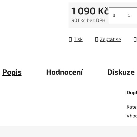
5
1 090 Kč
hvězdiček.
901 Kč bez DPH
Měrná cena:
Tisk
Zeptat se
Popis
Hodnocení
Diskuze
Dop
Kate
Vhod