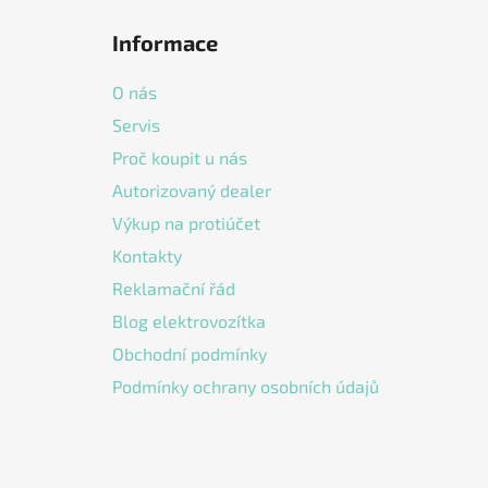
á
Informace
p
a
O nás
t
Servis
í
Proč koupit u nás
Autorizovaný dealer
Výkup na protiúčet
Kontakty
Reklamační řád
Blog elektrovozítka
Obchodní podmínky
Podmínky ochrany osobních údajů