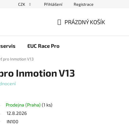
CZK
Přihlášení
Registrace
ační řád
Blog elektrovozítka
Obchodní podmínky
Pod
PRÁZDNÝ KOŠÍK
NÁKUPNÍ
KOŠÍK
servis
EUC Race Pro
eť pro Inmotion V13
 pro Inmotion V13
dnocení
Prodejna (Praha)
(1 ks)
12.8.2026
IN100