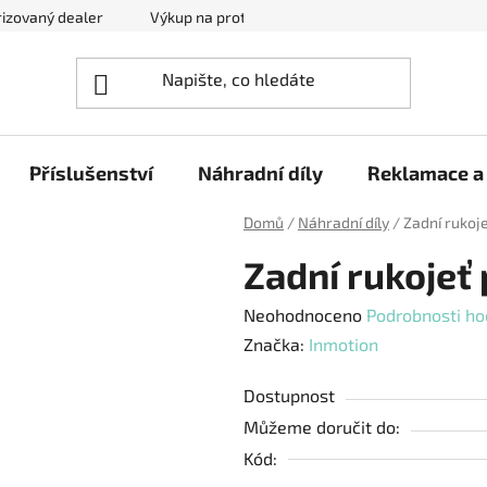
izovaný dealer
Výkup na protiúčet
Kontakty
Reklam
Příslušenství
Náhradní díly
Reklamace a 
Domů
/
Náhradní díly
/
Zadní rukoj
Zadní rukojeť
Průměrné
Neohodnoceno
Podrobnosti ho
hodnocení
Značka:
Inmotion
produktu
Dostupnost
je
Můžeme doručit do:
0,0
Kód:
z