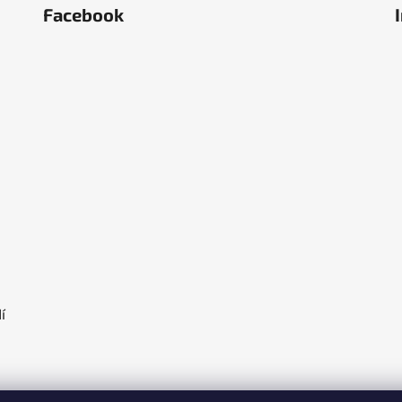
Facebook
ěstí
olka
í