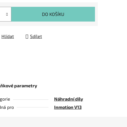
DO KOŠÍKU
Hlídat
Sdílet
lňkové parametry
gorie
Náhradní díly
ná pro
Inmotion V13