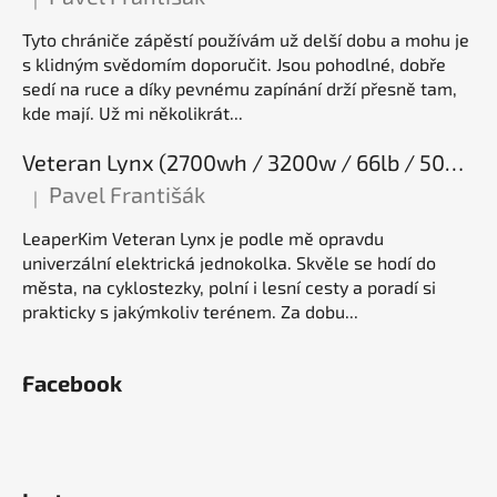
Hodnocení produktu je 5 z 5 hvězdiček.
Tyto chrániče zápěstí používám už delší dobu a mohu je
s klidným svědomím doporučit. Jsou pohodlné, dobře
sedí na ruce a díky pevnému zapínání drží přesně tam,
kde mají. Už mi několikrát...
Veteran Lynx (2700wh / 3200w / 66lb / 50E), elektrická jednokolka
Pavel Františák
|
Hodnocení produktu je 5 z 5 hvězdiček.
LeaperKim Veteran Lynx je podle mě opravdu
univerzální elektrická jednokolka. Skvěle se hodí do
města, na cyklostezky, polní i lesní cesty a poradí si
prakticky s jakýmkoliv terénem. Za dobu...
Facebook