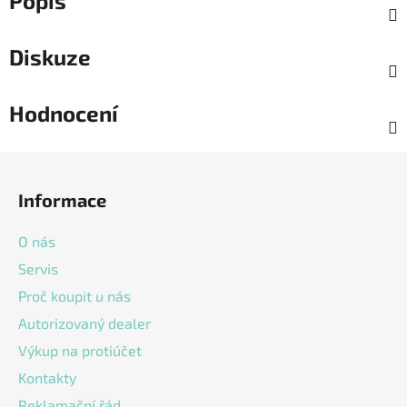
Popis
Diskuze
Hodnocení
Z
á
Informace
p
a
O nás
t
Servis
í
Proč koupit u nás
Autorizovaný dealer
Výkup na protiúčet
Kontakty
Reklamační řád