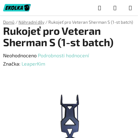
Přejít
Hledat
NÁKUP
na
obsah
KOŠÍK
Domů
/
Náhradní díly
/
Rukojeť pro Veteran Sherman S (1-st batch)
Rukojeť pro Veteran
Sherman S (1-st batch)
Průměrné
Neohodnoceno
Podrobnosti hodnocení
hodnocení
Značka:
LeaperKim
produktu
je
0,0
z
5
hvězdiček.