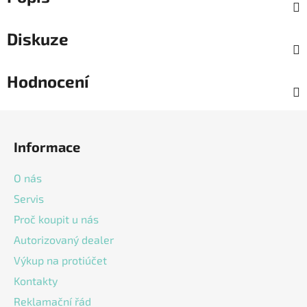
Diskuze
Hodnocení
Z
á
Informace
p
a
O nás
t
Servis
í
Proč koupit u nás
Autorizovaný dealer
Výkup na protiúčet
Kontakty
Reklamační řád