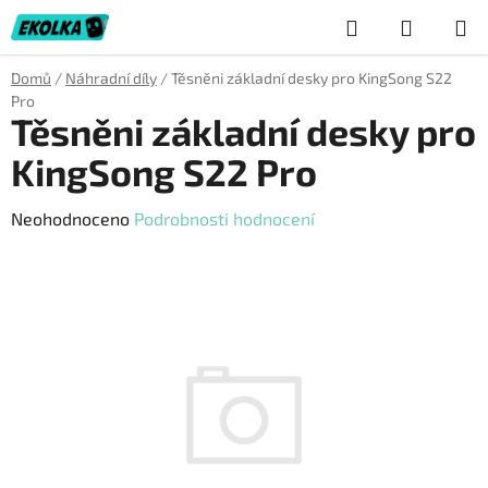
Přejít
Hledat
NÁKUP
na
obsah
KOŠÍK
Domů
/
Náhradní díly
/
Těsněni základní desky pro KingSong S22
Pro
Těsněni základní desky pro
KingSong S22 Pro
Průměrné
Neohodnoceno
Podrobnosti hodnocení
hodnocení
produktu
je
0,0
z
5
hvězdiček.