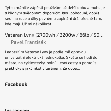
Hodnocení produktu je 5 z 5 hvězdiček.
Tyto chrániče zápěstí používám už delší dobu a mohu je
s klidným svědomím doporučit. Jsou pohodlné, dobře
sedí na ruce a díky pevnému zapínání drží přesně tam,
kde mají. Už mi několikrát...
Veteran Lynx (2700wh / 3200w / 66lb / 50E), elektrická jednokolka
Pavel Františák
|
Hodnocení produktu je 5 z 5 hvězdiček.
LeaperKim Veteran Lynx je podle mě opravdu
univerzální elektrická jednokolka. Skvěle se hodí do
města, na cyklostezky, polní i lesní cesty a poradí si
prakticky s jakýmkoliv terénem. Za dobu...
Facebook
Instagram