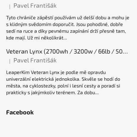
Pavel Františák
|
Hodnocení produktu je 5 z 5 hvězdiček.
Tyto chrániče zápěstí používám už delší dobu a mohu je
s klidným svědomím doporučit. Jsou pohodlné, dobře
sedí na ruce a díky pevnému zapínání drží přesně tam,
kde mají. Už mi několikrát...
Veteran Lynx (2700wh / 3200w / 66lb / 50E), elektrická jednokolka
Pavel Františák
|
Hodnocení produktu je 5 z 5 hvězdiček.
LeaperKim Veteran Lynx je podle mě opravdu
univerzální elektrická jednokolka. Skvěle se hodí do
města, na cyklostezky, polní i lesní cesty a poradí si
prakticky s jakýmkoliv terénem. Za dobu...
Facebook