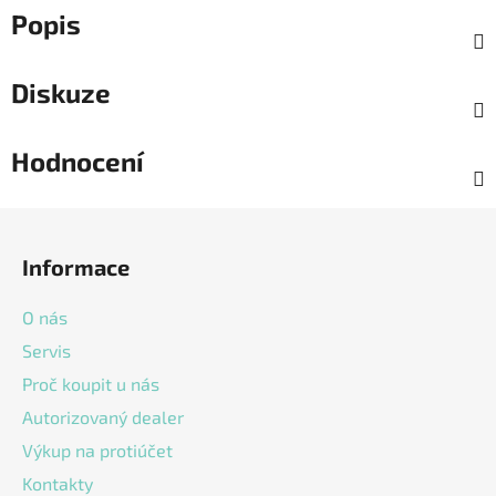
Popis
Diskuze
Hodnocení
Z
á
Informace
p
a
O nás
t
Servis
í
Proč koupit u nás
Autorizovaný dealer
Výkup na protiúčet
Kontakty