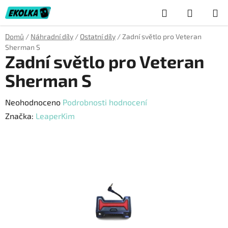
Přejít
Hledat
NÁKUP
na
obsah
KOŠÍK
Domů
/
Náhradní díly
/
Ostatní díly
/
Zadní světlo pro Veteran
Sherman S
Zadní světlo pro Veteran
Sherman S
Průměrné
Neohodnoceno
Podrobnosti hodnocení
hodnocení
Značka:
LeaperKim
produktu
je
0,0
z
5
hvězdiček.