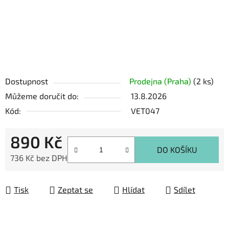
Dostupnost
Prodejna (Praha)
(2 ks)
Můžeme doručit do:
13.8.2026
Kód:
VET047
890 Kč
DO KOŠÍKU
736 Kč bez DPH
Měrná cena:
Tisk
Zeptat se
Hlídat
Sdílet