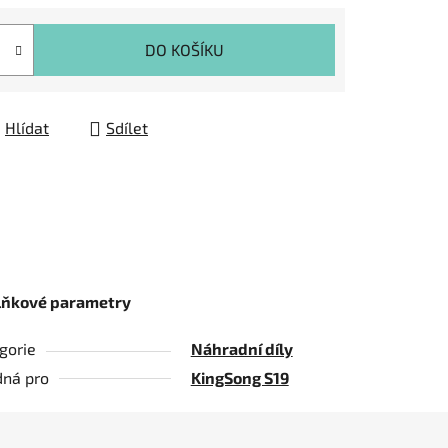
DO KOŠÍKU
Hlídat
Sdílet
lňkové parametry
gorie
Náhradní díly
ná pro
KingSong S19