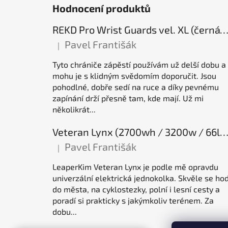
Hodnocení produktů
REKD Pro Wrist Guards vel. XL (černá) chrániče záp
Pavel Františák
|
Hodnocení produktu je 5 z 5 hvězdiček.
Tyto chrániče zápěstí používám už delší dobu a
mohu je s klidným svědomím doporučit. Jsou
pohodlné, dobře sedí na ruce a díky pevnému
zapínání drží přesně tam, kde mají. Už mi
několikrát...
Veteran Lynx (2700wh / 3200w / 66lb / 50E), elektrická jednok
Pavel Františák
|
Hodnocení produktu je 5 z 5 hvězdiček.
LeaperKim Veteran Lynx je podle mě opravdu
univerzální elektrická jednokolka. Skvěle se hod
do města, na cyklostezky, polní i lesní cesty a
poradí si prakticky s jakýmkoliv terénem. Za
dobu...