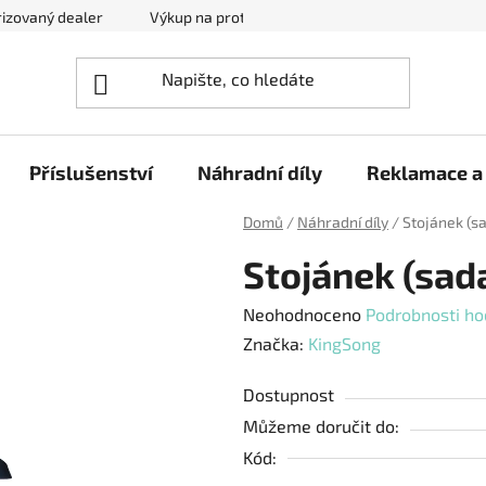
izovaný dealer
Výkup na protiúčet
Kontakty
Reklam
Příslušenství
Náhradní díly
Reklamace a 
Domů
/
Náhradní díly
/
Stojánek (s
Stojánek (sad
Průměrné
Neohodnoceno
Podrobnosti ho
hodnocení
Značka:
KingSong
produktu
Dostupnost
je
Můžeme doručit do:
0,0
Kód:
z