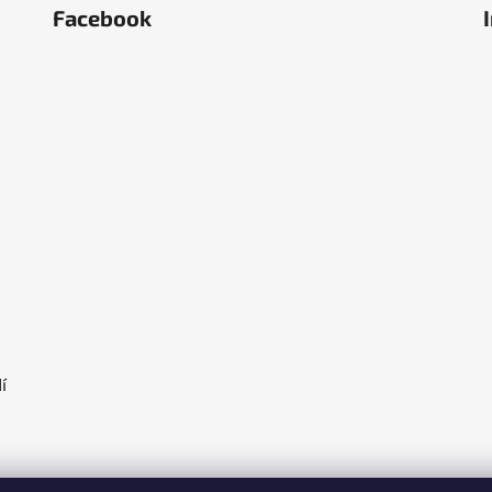
Facebook
ěstí
olka
í