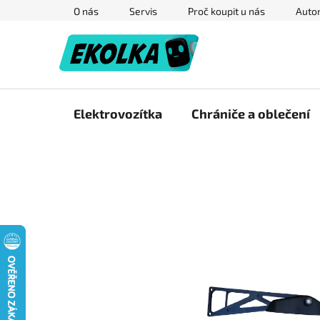
Přejít
O nás
Servis
Proč koupit u nás
Autor
na
obsah
Elektrovozítka
Chrániče a oblečení