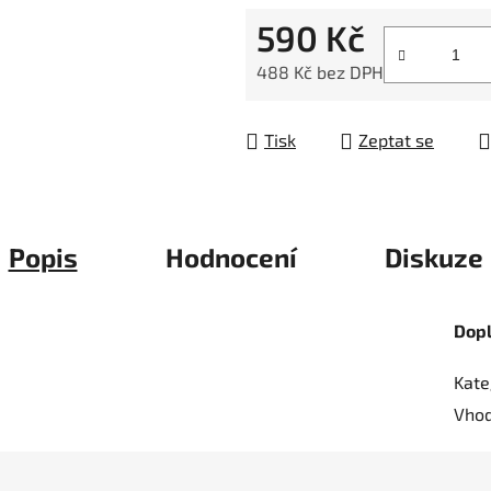
5
590 Kč
hvězdiček.
488 Kč bez DPH
Měrná cena:
Tisk
Zeptat se
Popis
Hodnocení
Diskuze
Dop
Kate
Vhod