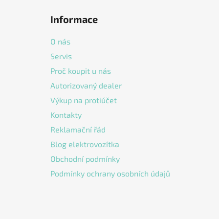
á
Informace
p
a
O nás
t
Servis
í
Proč koupit u nás
Autorizovaný dealer
Výkup na protiúčet
Kontakty
Reklamační řád
Blog elektrovozítka
Obchodní podmínky
Podmínky ochrany osobních údajů