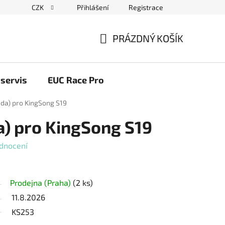
CZK
Přihlášení
Registrace
ační řád
Blog elektrovozítka
Obchodní podmínky
Pod
PRÁZDNÝ KOŠÍK
NÁKUPNÍ
KOŠÍK
servis
EUC Race Pro
ada) pro KingSong S19
a) pro KingSong S19
dnocení
Prodejna (Praha)
(2 ks)
11.8.2026
KS253