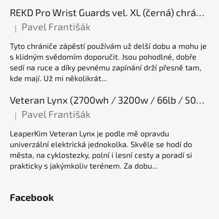
REKD Pro Wrist Guards vel. XL (černá) chrániče zápěstí
Pavel Františák
|
Hodnocení produktu je 5 z 5 hvězdiček.
Tyto chrániče zápěstí používám už delší dobu a mohu je
s klidným svědomím doporučit. Jsou pohodlné, dobře
sedí na ruce a díky pevnému zapínání drží přesně tam,
kde mají. Už mi několikrát...
Veteran Lynx (2700wh / 3200w / 66lb / 50E), elektrická jednokolka
Pavel Františák
|
Hodnocení produktu je 5 z 5 hvězdiček.
LeaperKim Veteran Lynx je podle mě opravdu
univerzální elektrická jednokolka. Skvěle se hodí do
města, na cyklostezky, polní i lesní cesty a poradí si
prakticky s jakýmkoliv terénem. Za dobu...
Facebook