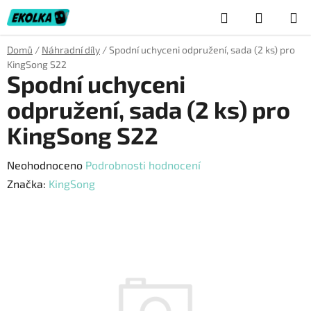
Přejít
Hledat
NÁKUP
na
obsah
KOŠÍK
Domů
/
Náhradní díly
/
Spodní uchyceni odpružení, sada (2 ks) pro
KingSong S22
Spodní uchyceni
odpružení, sada (2 ks) pro
KingSong S22
Průměrné
Neohodnoceno
Podrobnosti hodnocení
hodnocení
Značka:
KingSong
produktu
je
0,0
z
5
hvězdiček.