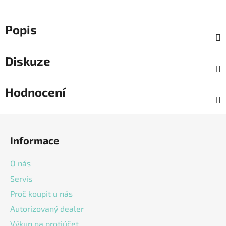
Popis
Diskuze
Hodnocení
Z
á
Informace
p
a
O nás
t
Servis
í
Proč koupit u nás
Autorizovaný dealer
Výkup na protiúčet