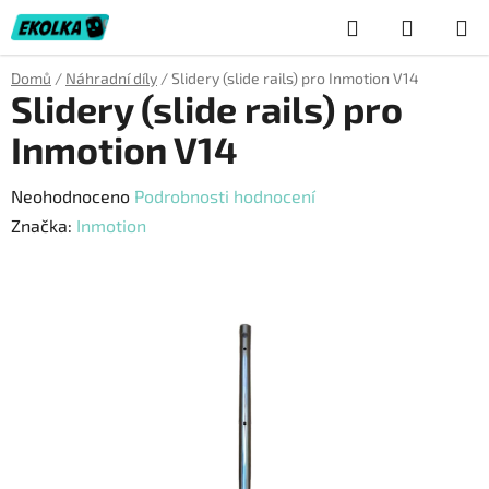
Přejít
Hledat
NÁKUP
na
obsah
KOŠÍK
Domů
/
Náhradní díly
/
Slidery (slide rails) pro Inmotion V14
Slidery (slide rails) pro
Inmotion V14
Průměrné
Neohodnoceno
Podrobnosti hodnocení
hodnocení
Značka:
Inmotion
produktu
je
0,0
z
5
hvězdiček.