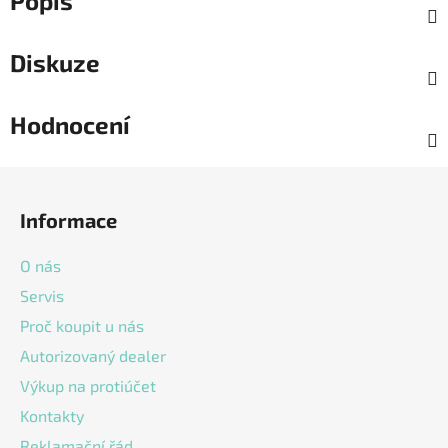
Popis
Diskuze
Hodnocení
Z
á
Informace
p
a
O nás
t
Servis
í
Proč koupit u nás
Autorizovaný dealer
Výkup na protiúčet
Kontakty
Reklamační řád