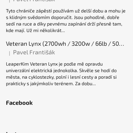
Hodnocení produktu je 5 z 5 hvězdiček.
Tyto chrániče zápěstí používám už delší dobu a mohu je
s klidným svědomím doporučit. Jsou pohodlné, dobře
sedí na ruce a díky pevnému zapínání drží přesně tam,
kde mají. Už mi několikrát...
Veteran Lynx (2700wh / 3200w / 66lb / 50E), elektrická jednokolka
Pavel Františák
|
Hodnocení produktu je 5 z 5 hvězdiček.
LeaperKim Veteran Lynx je podle mě opravdu
univerzální elektrická jednokolka. Skvěle se hodí do
města, na cyklostezky, polní i lesní cesty a poradí si
prakticky s jakýmkoliv terénem. Za dobu...
Facebook