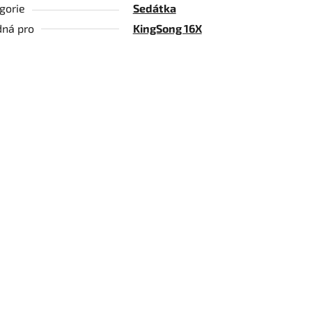
gorie
Sedátka
ná pro
KingSong 16X