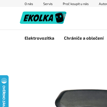
Přejít
O nás
Servis
Proč koupit u nás
Autor
na
obsah
Elektrovozítka
Chrániče a oblečení