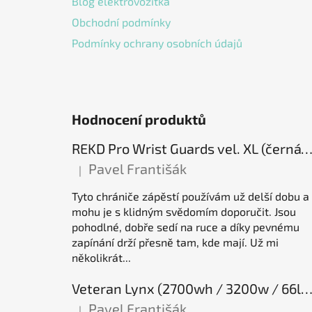
Blog elektrovozítka
Obchodní podmínky
Podmínky ochrany osobních údajů
Hodnocení produktů
REKD Pro Wrist Guards vel. XL (černá) chrániče záp
Pavel Františák
|
Hodnocení produktu je 5 z 5 hvězdiček.
Tyto chrániče zápěstí používám už delší dobu a
mohu je s klidným svědomím doporučit. Jsou
pohodlné, dobře sedí na ruce a díky pevnému
zapínání drží přesně tam, kde mají. Už mi
několikrát...
Veteran Lynx (2700wh / 3200w / 66lb / 50E), elektrická jednok
Pavel Františák
|