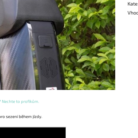
Kate
Vhod
 ? Nechte to profíkům.
 pro sezeni během jízdy.