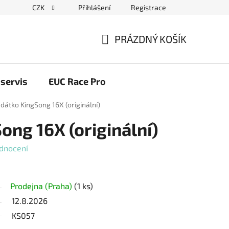
CZK
Přihlášení
Registrace
ační řád
Blog elektrovozítka
Obchodní podmínky
Pod
PRÁZDNÝ KOŠÍK
NÁKUPNÍ
KOŠÍK
servis
EUC Race Pro
dátko KingSong 16X (originální)
ong 16X (originální)
dnocení
Prodejna (Praha)
(1 ks)
12.8.2026
KS057