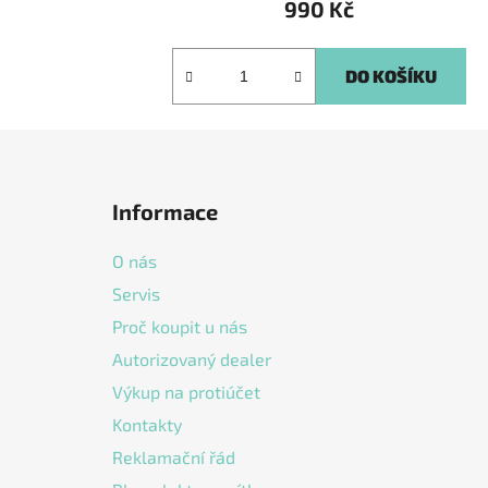
990 Kč
DO KOŠÍKU
Z
á
Informace
p
a
O nás
t
Servis
í
Proč koupit u nás
Autorizovaný dealer
Výkup na protiúčet
Kontakty
Reklamační řád