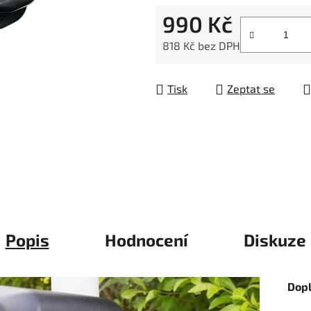
5
990 Kč
hvězdiček.
818 Kč bez DPH
Měrná cena:
Tisk
Zeptat se
Popis
Hodnocení
Diskuze
Dop