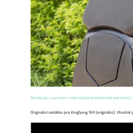
Nevite jak s servisem vaše oblíbené elektrické jednokoly
Originální sedátko pro KingSong 16X (originální). Vhodně