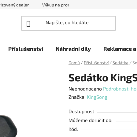
izovaný dealer
Výkup na protiúčet
Kontakty
Reklam
Příslušenství
Náhradní díly
Reklamace a 
Domů
/
Příslušenství
/
Sedátka
/
Se
Sedátko KingS
Průměrné
Neohodnoceno
Podrobnosti ho
hodnocení
Značka:
KingSong
produktu
Dostupnost
je
Můžeme doručit do:
0,0
Kód:
z