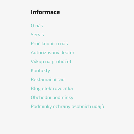
á
Informace
p
a
O nás
t
Servis
í
Proč koupit u nás
Autorizovaný dealer
Výkup na protiúčet
Kontakty
Reklamační řád
Blog elektrovozítka
Obchodní podmínky
Podmínky ochrany osobních údajů