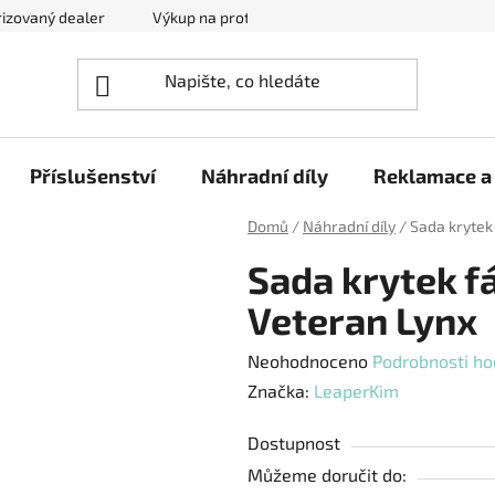
izovaný dealer
Výkup na protiúčet
Kontakty
Reklam
Příslušenství
Náhradní díly
Reklamace a 
Domů
/
Náhradní díly
/
Sada krytek
Sada krytek f
Veteran Lynx
Průměrné
Neohodnoceno
Podrobnosti ho
hodnocení
Značka:
LeaperKim
produktu
Dostupnost
je
Můžeme doručit do:
0,0