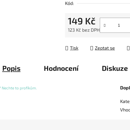
Kód:
z
5
149 Kč
hvězdiček.
123 Kč bez DPH
Měrná cena:
Tisk
Zeptat se
Popis
Hodnocení
Diskuze
Dop
 ? Nechte to profíkům.
Kate
Vhod