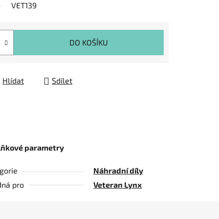
VET139
DO KOŠÍKU
Hlídat
Sdílet
lňkové parametry
gorie
Náhradní díly
ná pro
Veteran Lynx