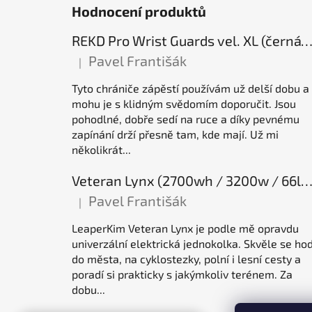
Hodnocení produktů
REKD Pro Wrist Guards vel. XL (černá) chrániče záp
Pavel Františák
|
Hodnocení produktu je 5 z 5 hvězdiček.
Tyto chrániče zápěstí používám už delší dobu a
mohu je s klidným svědomím doporučit. Jsou
pohodlné, dobře sedí na ruce a díky pevnému
zapínání drží přesně tam, kde mají. Už mi
několikrát...
Veteran Lynx (2700wh / 3200w / 66lb / 50E), elektrická jednok
Pavel Františák
|
Hodnocení produktu je 5 z 5 hvězdiček.
LeaperKim Veteran Lynx je podle mě opravdu
univerzální elektrická jednokolka. Skvěle se hod
do města, na cyklostezky, polní i lesní cesty a
poradí si prakticky s jakýmkoliv terénem. Za
dobu...