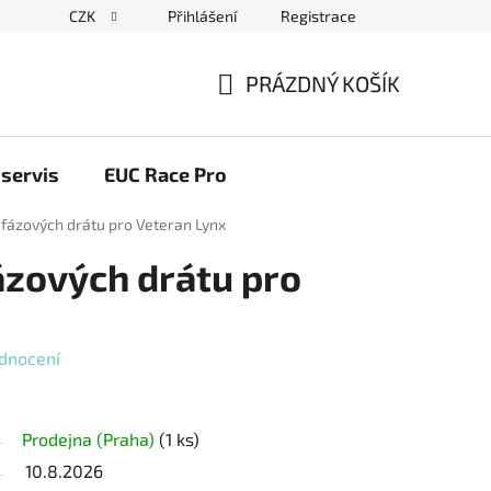
CZK
Přihlášení
Registrace
ační řád
Blog elektrovozítka
Obchodní podmínky
Pod
PRÁZDNÝ KOŠÍK
NÁKUPNÍ
KOŠÍK
servis
EUC Race Pro
 fázových drátu pro Veteran Lynx
ázových drátu pro
dnocení
Prodejna (Praha)
(1 ks)
10.8.2026