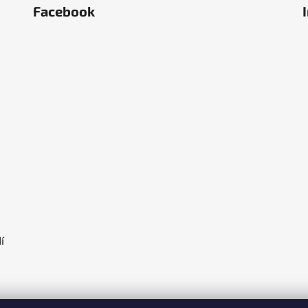
Facebook
ěstí
olka
í