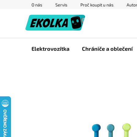
Přejít
O nás
Servis
Proč koupit u nás
Autor
na
obsah
Elektrovozítka
Chrániče a oblečení