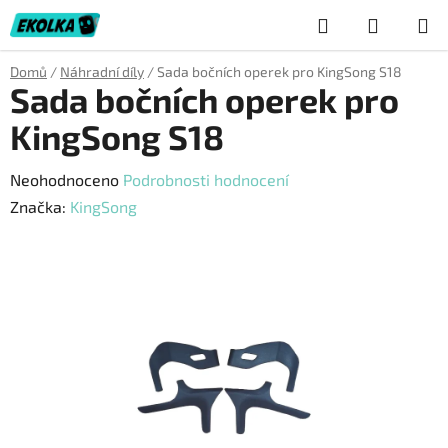
Přejít
Hledat
NÁKUP
na
obsah
KOŠÍK
Domů
/
Náhradní díly
/
Sada bočních operek pro KingSong S18
Sada bočních operek pro
KingSong S18
Průměrné
Neohodnoceno
Podrobnosti hodnocení
hodnocení
Značka:
KingSong
produktu
je
0,0
z
5
hvězdiček.