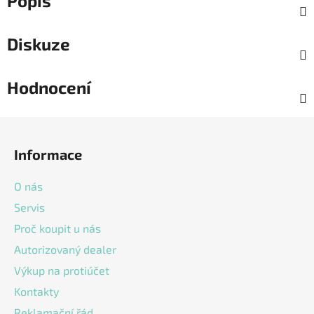
Popis
Diskuze
Hodnocení
Z
á
Informace
p
a
O nás
t
Servis
í
Proč koupit u nás
Autorizovaný dealer
Výkup na protiúčet
Kontakty
Reklamační řád