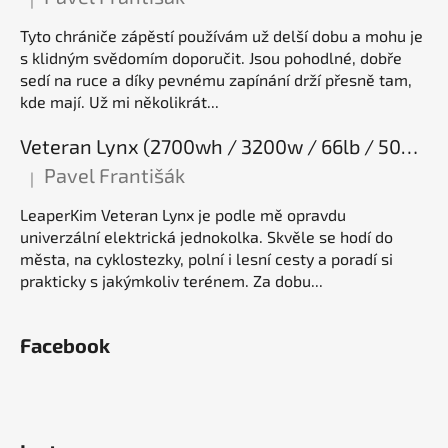
Hodnocení produktu je 5 z 5 hvězdiček.
Tyto chrániče zápěstí používám už delší dobu a mohu je
s klidným svědomím doporučit. Jsou pohodlné, dobře
sedí na ruce a díky pevnému zapínání drží přesně tam,
kde mají. Už mi několikrát...
Veteran Lynx (2700wh / 3200w / 66lb / 50E), elektrická jednokolka
Pavel Františák
|
Hodnocení produktu je 5 z 5 hvězdiček.
LeaperKim Veteran Lynx je podle mě opravdu
univerzální elektrická jednokolka. Skvěle se hodí do
města, na cyklostezky, polní i lesní cesty a poradí si
prakticky s jakýmkoliv terénem. Za dobu...
Facebook