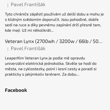
Pavel Františák
|
Hodnocení produktu je 5 z 5 hvězdiček.
Tyto chrániče zápěstí používám už delší dobu a mohu je
s klidným svědomím doporučit. Jsou pohodlné, dobře
sedí na ruce a díky pevnému zapínání drží přesně tam,
kde mají. Už mi několikrát...
Veteran Lynx (2700wh / 3200w / 66lb / 50E), elektrická jednokolka
Pavel Františák
|
Hodnocení produktu je 5 z 5 hvězdiček.
LeaperKim Veteran Lynx je podle mě opravdu
univerzální elektrická jednokolka. Skvěle se hodí do
města, na cyklostezky, polní i lesní cesty a poradí si
prakticky s jakýmkoliv terénem. Za dobu...
Facebook