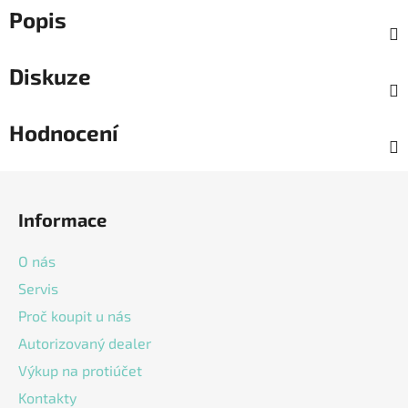
Popis
Diskuze
Hodnocení
Z
á
Informace
p
a
O nás
t
Servis
í
Proč koupit u nás
Autorizovaný dealer
Výkup na protiúčet
Kontakty