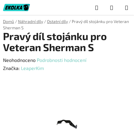
Přejít
Hledat
NÁKUP
na
obsah
KOŠÍK
Domů
/
Náhradní díly
/
Ostatní díly
/
Pravý díl stojánku pro Veteran
Sherman S
Pravý díl stojánku pro
Veteran Sherman S
Průměrné
Neohodnoceno
Podrobnosti hodnocení
hodnocení
Značka:
LeaperKim
produktu
je
0,0
z
5
hvězdiček.