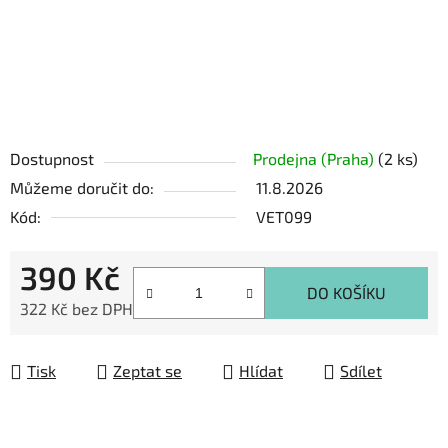
Dostupnost
Prodejna (Praha)
(2 ks)
Můžeme doručit do:
11.8.2026
Kód:
VET099
390 Kč
DO KOŠÍKU
322 Kč bez DPH
Měrná cena:
Tisk
Zeptat se
Hlídat
Sdílet