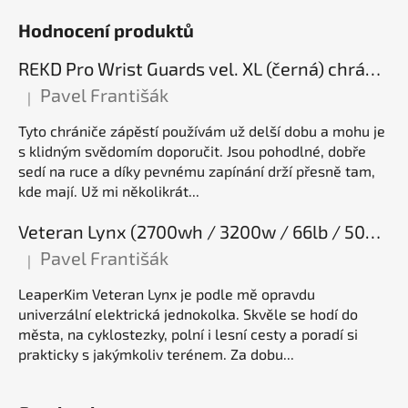
Hodnocení produktů
REKD Pro Wrist Guards vel. XL (černá) chrániče zápěstí
Pavel Františák
|
Hodnocení produktu je 5 z 5 hvězdiček.
Tyto chrániče zápěstí používám už delší dobu a mohu je
s klidným svědomím doporučit. Jsou pohodlné, dobře
sedí na ruce a díky pevnému zapínání drží přesně tam,
kde mají. Už mi několikrát...
Veteran Lynx (2700wh / 3200w / 66lb / 50E), elektrická jednokolka
Pavel Františák
|
Hodnocení produktu je 5 z 5 hvězdiček.
LeaperKim Veteran Lynx je podle mě opravdu
univerzální elektrická jednokolka. Skvěle se hodí do
města, na cyklostezky, polní i lesní cesty a poradí si
prakticky s jakýmkoliv terénem. Za dobu...