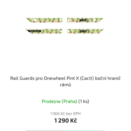
Rail Guards pro Onewheel Pint X (Cacti) boční hranič
rámů
Prodejna (Praha)
(1 ks)
1 066 Kč bez DPH
1 290 Kč