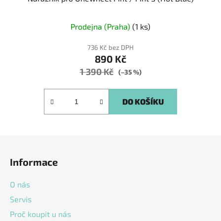
Prodejna (Praha)
(1 ks)
736 Kč bez DPH
890 Kč
1 390 Kč
(–35 %)
DO KOŠÍKU
Z
á
Informace
p
a
O nás
t
Servis
í
Proč koupit u nás