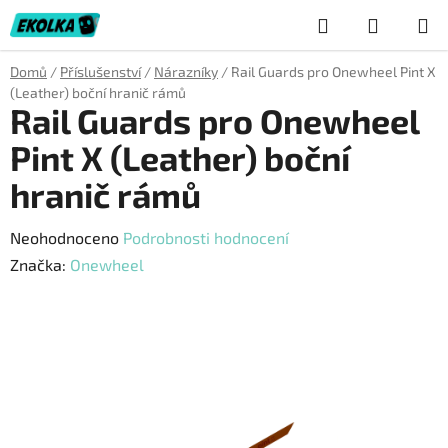
Přejít
Hledat
NÁKUP
na
obsah
KOŠÍK
Domů
/
Příslušenství
/
Nárazníky
/
Rail Guards pro Onewheel Pint X
(Leather) boční hranič rámů
Rail Guards pro Onewheel
Pint X (Leather) boční
hranič rámů
Průměrné
Neohodnoceno
Podrobnosti hodnocení
hodnocení
Značka:
Onewheel
produktu
je
0,0
z
5
hvězdiček.