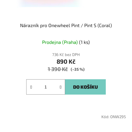
Nárazník pro Onewheel Pint / Pint S (Coral)
Prodejna (Praha)
(1 ks)
736 Kč bez DPH
890 Kč
1 390 Kč
(–35 %)
DO KOŠÍKU
Kód:
ONW295