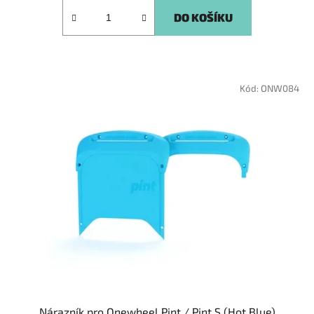
DO KOŠÍKU
Kód:
ONW084
Nárazník pro Onewheel Pint / Pint S (Hot Blue)