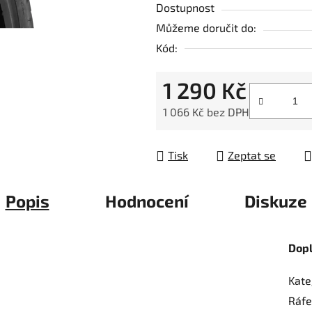
Dostupnost
je
Můžeme doručit do:
0,0
Kód:
z
5
1 290 Kč
hvězdiček.
1 066 Kč bez DPH
Měrná cena:
Tisk
Zeptat se
Popis
Hodnocení
Diskuze
Dop
Kate
Ráfe