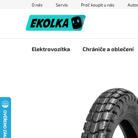
Přejít
O nás
Servis
Proč koupit u nás
Autor
na
obsah
Elektrovozítka
Chrániče a oblečení