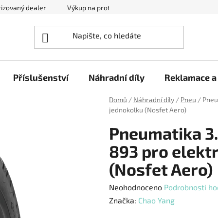
izovaný dealer
Výkup na protiúčet
Kontakty
Reklam
Příslušenství
Náhradní díly
Reklamace a 
Domů
/
Náhradní díly
/
Pneu
/
Pneu
jednokolku (Nosfet Aero)
Pneumatika 3.
893 pro elekt
(Nosfet Aero)
Průměrné
Neohodnoceno
Podrobnosti ho
hodnocení
Značka:
Chao Yang
produktu