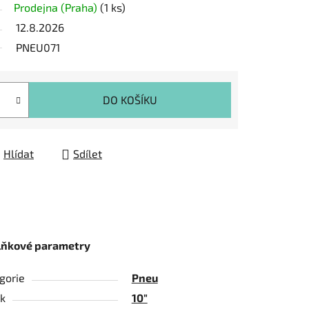
Prodejna (Praha)
(1 ks)
12.8.2026
PNEU071
DO KOŠÍKU
Hlídat
Sdílet
lňkové parametry
gorie
Pneu
k
10"