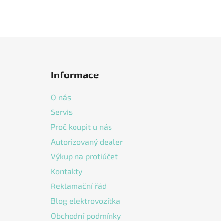
Z
á
Informace
p
a
O nás
t
Servis
í
Proč koupit u nás
Autorizovaný dealer
Výkup na protiúčet
Kontakty
Reklamační řád
Blog elektrovozítka
Obchodní podmínky