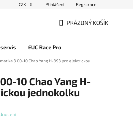
CZK
Přihlášení
Registrace
ační řád
Blog elektrovozítka
Obchodní podmínky
Pod
PRÁZDNÝ KOŠÍK
NÁKUPNÍ
KOŠÍK
servis
EUC Race Pro
matika 3.00-10 Chao Yang H-893 pro elektrickou
00-10 Chao Yang H-
rickou jednokolku
dnocení