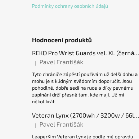
Podmínky ochrany osobních údajů
Hodnocení produktů
REKD Pro Wrist Guards vel. XL (černá) chrániče záp
Pavel Františák
|
Hodnocení produktu je 5 z 5 hvězdiček.
Tyto chrániče zápěstí používám už delší dobu a
mohu je s klidným svědomím doporučit. Jsou
pohodlné, dobře sedí na ruce a díky pevnému
zapínání drží přesně tam, kde mají. Už mi
několikrát...
Veteran Lynx (2700wh / 3200w / 66lb / 50E), elektrická jednok
Pavel Františák
|
Hodnocení produktu je 5 z 5 hvězdiček.
LeaperKim Veteran Lynx je podle mě opravdu