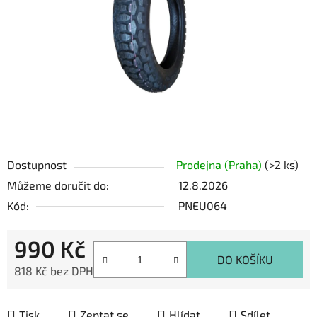
hvězdiček.
Dostupnost
Prodejna (Praha)
(>2 ks)
Můžeme doručit do:
12.8.2026
Kód:
PNEU064
990 Kč
DO KOŠÍKU
818 Kč bez DPH
Měrná cena:
Tisk
Zeptat se
Hlídat
Sdílet