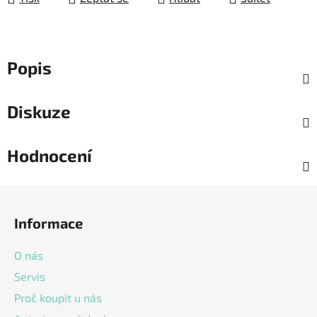
Popis
Diskuze
Hodnocení
Z
á
Informace
p
a
O nás
t
Servis
í
Proč koupit u nás