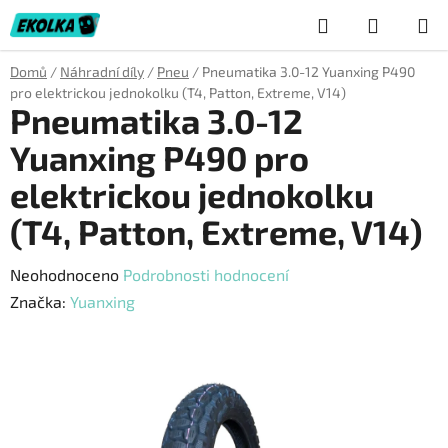
Přejít
Hledat
NÁKUP
na
obsah
KOŠÍK
Domů
/
Náhradní díly
/
Pneu
/
Pneumatika 3.0-12 Yuanxing P490
pro elektrickou jednokolku (T4, Patton, Extreme, V14)
Pneumatika 3.0-12
Yuanxing P490 pro
elektrickou jednokolku
(T4, Patton, Extreme, V14)
Průměrné
Neohodnoceno
Podrobnosti hodnocení
hodnocení
Značka:
Yuanxing
produktu
je
0,0
z
5