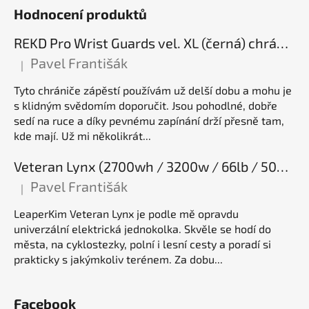
Hodnocení produktů
REKD Pro Wrist Guards vel. XL (černá) chrániče zápěstí
Pavel Františák
|
Hodnocení produktu je 5 z 5 hvězdiček.
Tyto chrániče zápěstí používám už delší dobu a mohu je
s klidným svědomím doporučit. Jsou pohodlné, dobře
sedí na ruce a díky pevnému zapínání drží přesně tam,
kde mají. Už mi několikrát...
Veteran Lynx (2700wh / 3200w / 66lb / 50E), elektrická jednokolka
Pavel Františák
|
Hodnocení produktu je 5 z 5 hvězdiček.
LeaperKim Veteran Lynx je podle mě opravdu
univerzální elektrická jednokolka. Skvěle se hodí do
města, na cyklostezky, polní i lesní cesty a poradí si
prakticky s jakýmkoliv terénem. Za dobu...
Facebook