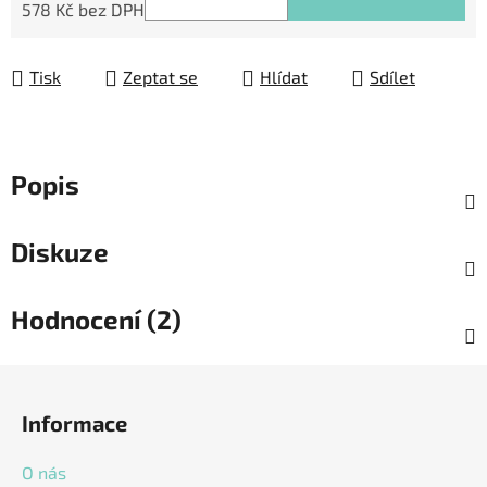
578 Kč bez DPH
Měrná cena:
Tisk
Zeptat se
Hlídat
Sdílet
Popis
Diskuze
Hodnocení (2)
Z
á
Informace
p
a
O nás