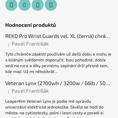
Hodnocení produktů
REKD Pro Wrist Guards vel. XL (černá) chrániče zápěstí
Pavel Františák
|
Hodnocení produktu je 5 z 5 hvězdiček.
Tyto chrániče zápěstí používám už delší dobu a mohu je
s klidným svědomím doporučit. Jsou pohodlné, dobře
sedí na ruce a díky pevnému zapínání drží přesně tam,
kde mají. Už mi několikrát...
Veteran Lynx (2700wh / 3200w / 66lb / 50E), elektrická jednokolka
Pavel Františák
|
Hodnocení produktu je 5 z 5 hvězdiček.
LeaperKim Veteran Lynx je podle mě opravdu
univerzální elektrická jednokolka. Skvěle se hodí do
města, na cyklostezky, polní i lesní cesty a poradí si