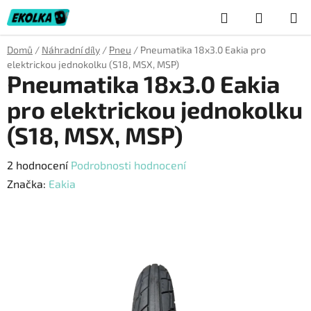
Přejít
Hledat
NÁKUP
na
obsah
KOŠÍK
Domů
/
Náhradní díly
/
Pneu
/
Pneumatika 18x3.0 Eakia pro
elektrickou jednokolku (S18, MSX, MSP)
Pneumatika 18x3.0 Eakia
pro elektrickou jednokolku
(S18, MSX, MSP)
Průměrné
2 hodnocení
Podrobnosti hodnocení
hodnocení
Značka:
Eakia
produktu
je
5,0
z
5
hvězdiček.