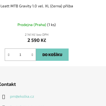
Leatt MTB Gravity 1.0 vel. XL (černa) přilba
Prodejna (Praha)
(1 ks)
2 141 Kč bez DPH
2 590 Kč
DO KOŠÍKU
Kontakt
pm
@
ekolka.cz