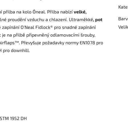
Kate
přilba na kolo O´neal. Přilba nabízí
v
elké,
Barv
lné proudění vzduchu a chlazení. Ultraměkké
, pot
Veli
 zapínání O'Neal Fidlock® pro snadné zapínání
lt je na přilbě připevněný odlamovacími šrouby,
 s Airflaps™. Převyšuje požadavky normy EN1078 pro
H pro downhill.
 ASTM 1952 DH