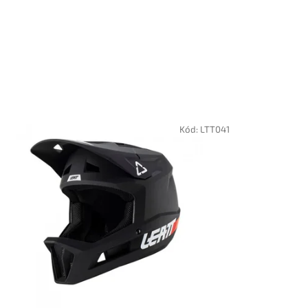
Kód:
LTT041