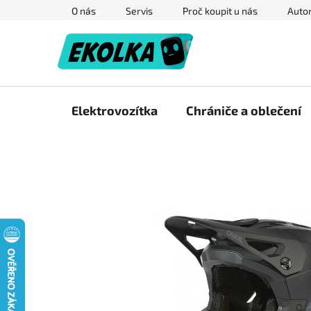
Přejít
O nás
Servis
Proč koupit u nás
Autor
na
obsah
Elektrovozítka
Chrániče a oblečení