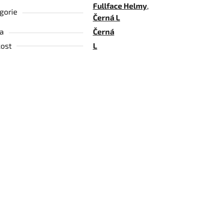
Fullface Helmy
,
gorie
Černá L
a
Černá
kost
L