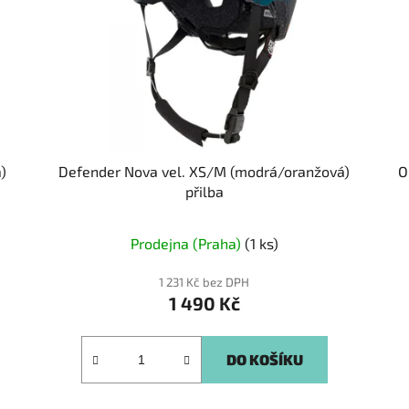
)
Defender Nova vel. XS/M (modrá/oranžová)
O
přilba
Prodejna (Praha)
(1 ks)
1 231 Kč bez DPH
1 490 Kč
DO KOŠÍKU