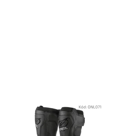
Kód:
ONL071