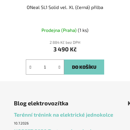
ONeal SL1 Solid vel. XL (černá) přilba
Prodejna (Praha)
(1 ks)
2 884 Kč bez DPH
3 490 Kč
DO KOŠÍKU
Blog elektrovozítka
Terénní trénink na elektrické jednokolce
10.7.2026