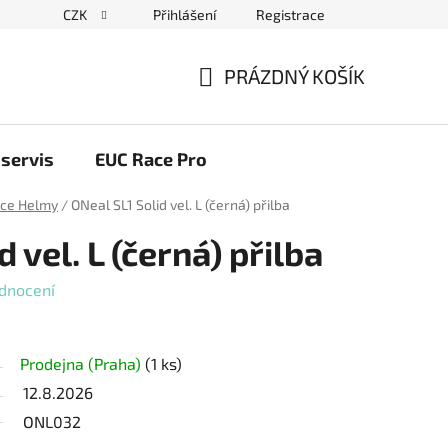
CZK
Přihlášení
Registrace
ační řád
Blog elektrovozítka
Obchodní podmínky
Pod
PRÁZDNÝ KOŠÍK
NÁKUPNÍ
KOŠÍK
servis
EUC Race Pro
ace Helmy
/
ONeal SL1 Solid vel. L (černá) přilba
 vel. L (černá) přilba
dnocení
Prodejna (Praha)
(1 ks)
12.8.2026
ONL032