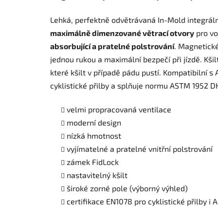
Lehká, perfektně odvětrávaná In-Mold integrální 
maximálně dimenzované větrací otvory
pro vo
absorbující a pratelné polstrování
. Magnetické
jednou rukou a maximální bezpečí při jízdě. Kši
které kšilt v případě pádu pustí. Kompatibilní
cyklistické přilby a splňuje normu ASTM 1952 D
velmi propracovaná ventilace
moderní design
nízká hmotnost
vyjímatelné a pratelné vnitřní polstrování
zámek FidLock
nastavitelný kšilt
široké zorné pole (výborný výhled)
certifikace EN1078 pro cyklistické přilby i