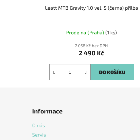
Leatt MTB Gravity 1.0 vel. S (černa) přilba
Prodejna (Praha)
(1 ks)
2 058 Kč bez DPH
2 490 Kč
DO KOŠÍKU
Z
á
Informace
p
a
O nás
t
Servis
í