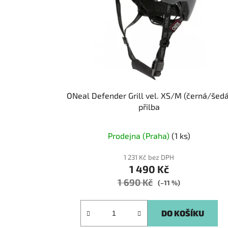
ONeal Defender Grill vel. XS/M (černá/šedá
přilba
Prodejna (Praha)
(1 ks)
1 231 Kč bez DPH
1 490 Kč
1 690 Kč
(–11 %)
DO KOŠÍKU