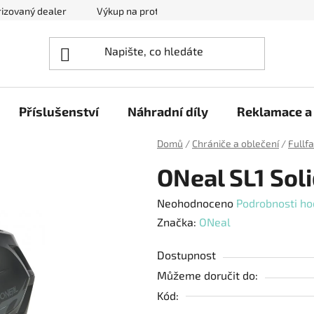
izovaný dealer
Výkup na protiúčet
Kontakty
Reklam
Příslušenství
Náhradní díly
Reklamace a 
Domů
/
Chrániče a oblečení
/
Fullf
ONeal SL1 Solid
Průměrné
Neohodnoceno
Podrobnosti ho
hodnocení
Značka:
ONeal
produktu
Dostupnost
je
Můžeme doručit do:
0,0
Kód:
z