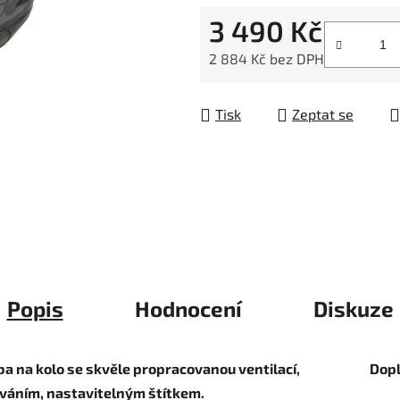
5
3 490 Kč
hvězdiček.
2 884 Kč bez DPH
Měrná cena:
Tisk
Zeptat se
Popis
Hodnocení
Diskuze
ba na kolo se skvěle propracovanou ventilací,
Dop
ováním, nastavitelným štítkem.