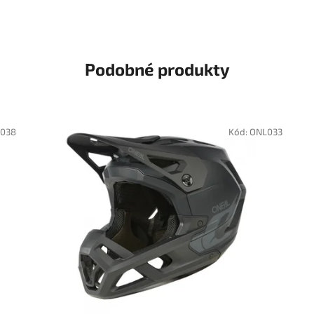
Podobné produkty
T038
Kód:
ONL033