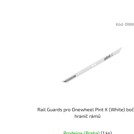
Kód:
ONW
Rail Guards pro Onewheel Pint X (White) boč
hranič rámů
Prodejna (Praha)
(1 ks)