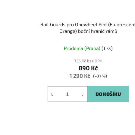
Rail Guards pro Onewheel Pint (Fluorescen
Orange) boční hranič rámů
Prodejna (Praha)
(1 ks)
736 Kč bez DPH
890 Kč
1 290 Kč
(–31 %)
DO KOŠÍKU