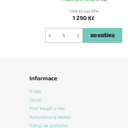
1 066 Kč bez DPH
1 290 Kč
DO KOŠÍKU
Z
á
Informace
p
a
O nás
t
Servis
í
Proč koupit u nás
Autorizovaný dealer
Výkup na protiúčet