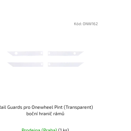
Kód:
ONW162
Rail Guards pro Onewheel Pint (Transparent)
boční hranič rámů
Prodejna (Praha)
(1 ks)