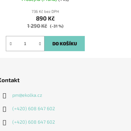
736 Kč bez DPH
890 Kč
1 290 Kč
(–31 %)
DO KOŠÍKU
Kontakt
pm
@
ekolka.cz
(+420) 608 647 602
(+420) 608 647 602