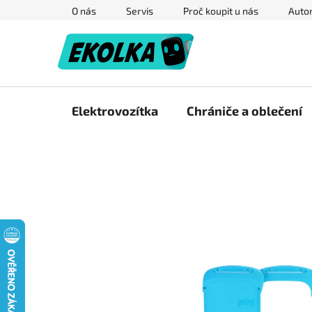
Přejít
O nás
Servis
Proč koupit u nás
Autor
na
obsah
Elektrovozítka
Chrániče a oblečení