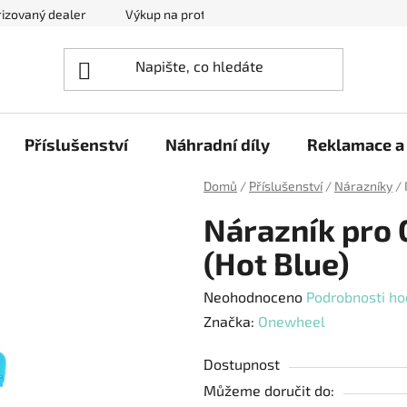
izovaný dealer
Výkup na protiúčet
Kontakty
Reklam
Příslušenství
Náhradní díly
Reklamace a 
Domů
/
Příslušenství
/
Nárazníky
/
Nárazník pro 
(Hot Blue)
Průměrné
Neohodnoceno
Podrobnosti ho
hodnocení
Značka:
Onewheel
produktu
Dostupnost
je
Můžeme doručit do:
0,0