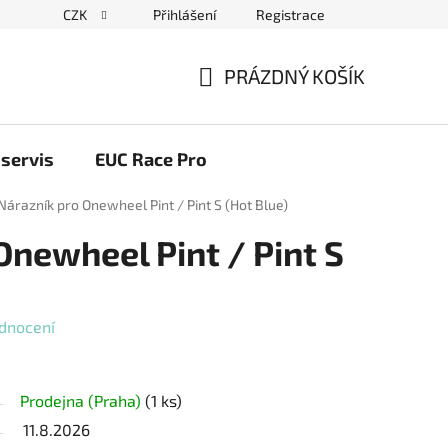
CZK
Přihlášení
Registrace
ační řád
Blog elektrovozítka
Obchodní podmínky
Pod
PRÁZDNÝ KOŠÍK
NÁKUPNÍ
KOŠÍK
servis
EUC Race Pro
Nárazník pro Onewheel Pint / Pint S (Hot Blue)
Onewheel Pint / Pint S
dnocení
Prodejna (Praha)
(1 ks)
11.8.2026