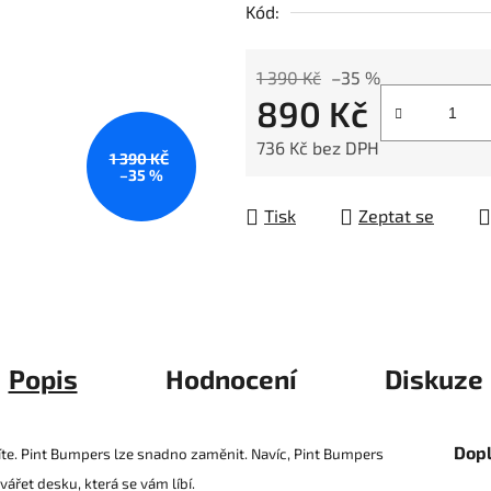
Kód:
z
5
hvězdiček.
1 390 Kč
–35 %
890 Kč
736 Kč bez DPH
1 390 KČ
–35 %
Měrná cena:
Tisk
Zeptat se
Popis
Hodnocení
Diskuze
Dop
íte. Pint Bumpers lze snadno zaměnit. Navíc, Pint Bumpers
ářet desku, která se vám líbí.