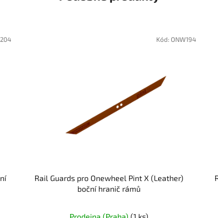
204
Kód:
ONW194
ní
Rail Guards pro Onewheel Pint X (Leather)
boční hranič rámů
Prodejna (Praha)
(1 ks)