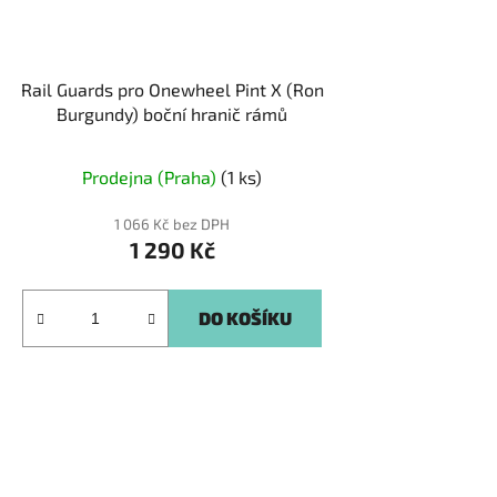
Rail Guards pro Onewheel Pint X (Ron
Burgundy) boční hranič rámů
Prodejna (Praha)
(1 ks)
1 066 Kč bez DPH
1 290 Kč
DO KOŠÍKU