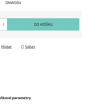
ONW084
DO KOŠÍKU
Hlídat
Sdílet
lňkové parametry