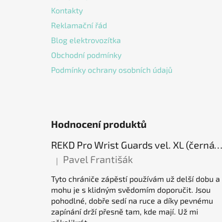
Kontakty
Reklamační řád
Blog elektrovozítka
Obchodní podmínky
Podmínky ochrany osobních údajů
Hodnocení produktů
REKD Pro Wrist Guards vel. XL (černá) chrániče záp
Pavel Františák
|
Hodnocení produktu je 5 z 5 hvězdiček.
Tyto chrániče zápěstí používám už delší dobu a
mohu je s klidným svědomím doporučit. Jsou
pohodlné, dobře sedí na ruce a díky pevnému
zapínání drží přesně tam, kde mají. Už mi