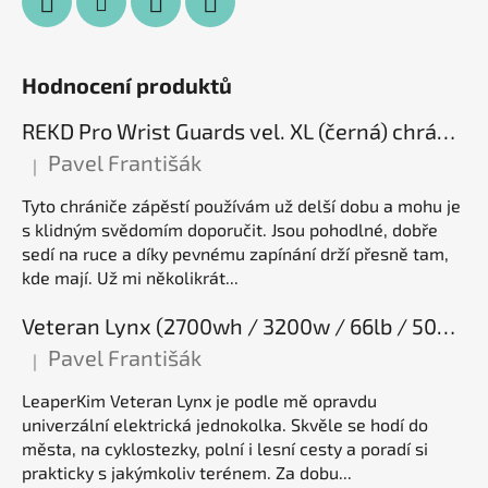
Hodnocení produktů
REKD Pro Wrist Guards vel. XL (černá) chrániče zápěstí
Pavel Františák
|
Hodnocení produktu je 5 z 5 hvězdiček.
Tyto chrániče zápěstí používám už delší dobu a mohu je
s klidným svědomím doporučit. Jsou pohodlné, dobře
sedí na ruce a díky pevnému zapínání drží přesně tam,
kde mají. Už mi několikrát...
Veteran Lynx (2700wh / 3200w / 66lb / 50E), elektrická jednokolka
Pavel Františák
|
Hodnocení produktu je 5 z 5 hvězdiček.
LeaperKim Veteran Lynx je podle mě opravdu
univerzální elektrická jednokolka. Skvěle se hodí do
města, na cyklostezky, polní i lesní cesty a poradí si
prakticky s jakýmkoliv terénem. Za dobu...