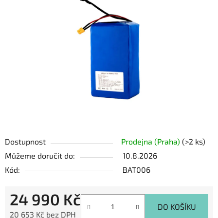
z
5
hvězdiček.
Dostupnost
Prodejna (Praha)
(>2 ks)
Můžeme doručit do:
10.8.2026
Kód:
BAT006
24 990 Kč
DO KOŠÍKU
20 653 Kč bez DPH