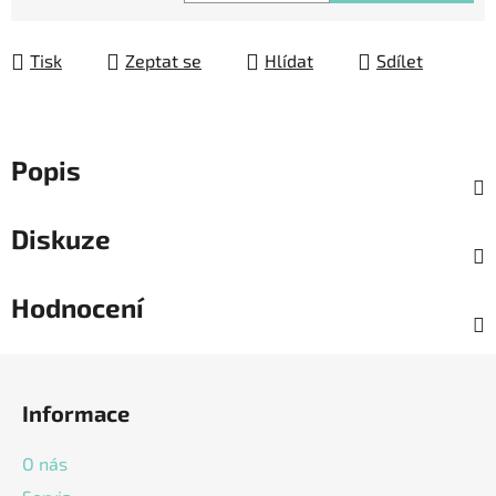
Měrná cena:
Tisk
Zeptat se
Hlídat
Sdílet
Popis
Diskuze
Hodnocení
Z
á
Informace
p
a
O nás
t