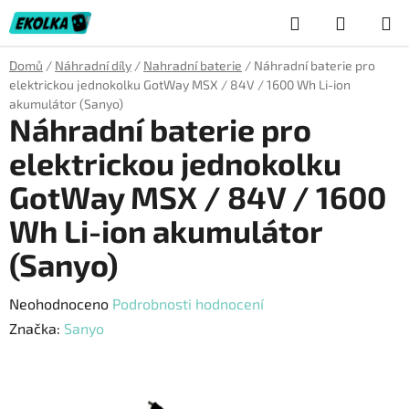
Přejít
Hledat
NÁKUP
na
obsah
KOŠÍK
Domů
/
Náhradní díly
/
Nahradní baterie
/
Náhradní baterie pro
elektrickou jednokolku GotWay MSX / 84V / 1600 Wh Li-ion
akumulátor (Sanyo)
Náhradní baterie pro
elektrickou jednokolku
GotWay MSX / 84V / 1600
Wh Li-ion akumulátor
(Sanyo)
Průměrné
Neohodnoceno
Podrobnosti hodnocení
hodnocení
Značka:
Sanyo
produktu
je
0,0