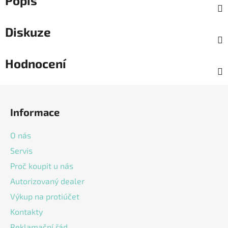
Popis
Diskuze
Hodnocení
Z
á
Informace
p
a
O nás
t
Servis
í
Proč koupit u nás
Autorizovaný dealer
Výkup na protiúčet
Kontakty
Reklamační řád