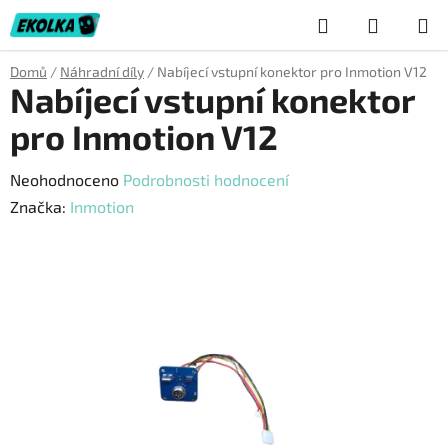
Přejít
Hledat
NÁKUP
na
obsah
KOŠÍK
Domů
/
Náhradní díly
/
Nabíjecí vstupní konektor pro Inmotion V12
Nabíjecí vstupní konektor
pro Inmotion V12
Průměrné
Neohodnoceno
Podrobnosti hodnocení
hodnocení
Značka:
Inmotion
produktu
je
0,0
z
5
hvězdiček.