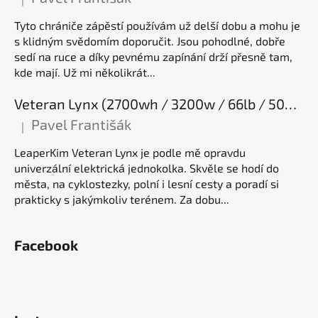
Hodnocení produktu je 5 z 5 hvězdiček.
Tyto chrániče zápěstí používám už delší dobu a mohu je
s klidným svědomím doporučit. Jsou pohodlné, dobře
sedí na ruce a díky pevnému zapínání drží přesně tam,
kde mají. Už mi několikrát...
Veteran Lynx (2700wh / 3200w / 66lb / 50E), elektrická jednokolka
Pavel Františák
|
Hodnocení produktu je 5 z 5 hvězdiček.
LeaperKim Veteran Lynx je podle mě opravdu
univerzální elektrická jednokolka. Skvěle se hodí do
města, na cyklostezky, polní i lesní cesty a poradí si
prakticky s jakýmkoliv terénem. Za dobu...
Facebook