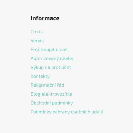
Z
á
Informace
p
a
O nás
t
Servis
í
Proč koupit u nás
Autorizovaný dealer
Výkup na protiúčet
Kontakty
Reklamační řád
Blog elektrovozítka
Obchodní podmínky
Podmínky ochrany osobních údajů