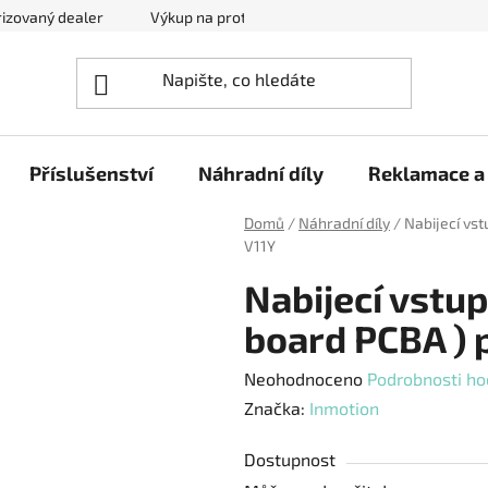
izovaný dealer
Výkup na protiúčet
Kontakty
Reklam
Příslušenství
Náhradní díly
Reklamace a 
Domů
/
Náhradní díly
/
Nabijecí vs
V11Y
Nabijecí vstu
board PCBA ) 
Průměrné
Neohodnoceno
Podrobnosti ho
hodnocení
Značka:
Inmotion
produktu
Dostupnost
je