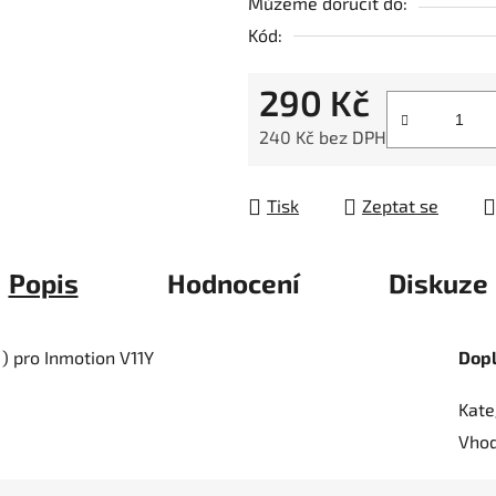
Můžeme doručit do:
0,0
Kód:
z
5
290 Kč
hvězdiček.
240 Kč bez DPH
Měrná cena:
Tisk
Zeptat se
Popis
Hodnocení
Diskuze
) pro Inmotion V11Y
Dop
Kate
Vhod