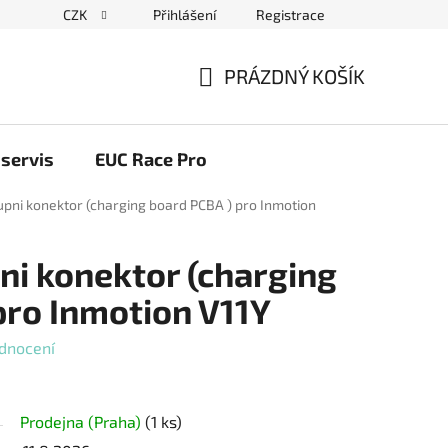
CZK
Přihlášení
Registrace
ační řád
Blog elektrovozítka
Obchodní podmínky
Pod
PRÁZDNÝ KOŠÍK
NÁKUPNÍ
KOŠÍK
servis
EUC Race Pro
tupni konektor (charging board PCBA ) pro Inmotion
pni konektor (charging
pro Inmotion V11Y
dnocení
Prodejna (Praha)
(1 ks)