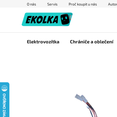
Přejít
O nás
Servis
Proč koupit u nás
Autor
na
obsah
Elektrovozítka
Chrániče a oblečení