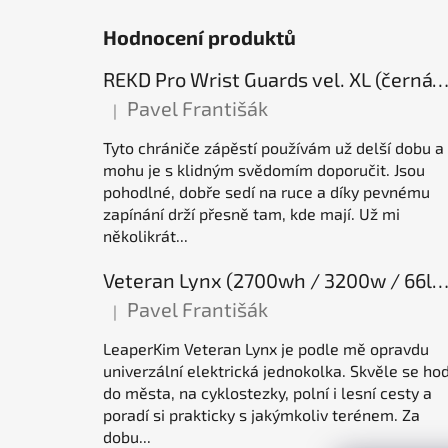
Hodnocení produktů
REKD Pro Wrist Guards vel. XL (černá) chrániče záp
Pavel Františák
|
Hodnocení produktu je 5 z 5 hvězdiček.
Tyto chrániče zápěstí používám už delší dobu a
mohu je s klidným svědomím doporučit. Jsou
pohodlné, dobře sedí na ruce a díky pevnému
zapínání drží přesně tam, kde mají. Už mi
několikrát...
Veteran Lynx (2700wh / 3200w / 66lb / 50E), elektrická jednok
Pavel Františák
|
Hodnocení produktu je 5 z 5 hvězdiček.
LeaperKim Veteran Lynx je podle mě opravdu
univerzální elektrická jednokolka. Skvěle se hod
do města, na cyklostezky, polní i lesní cesty a
poradí si prakticky s jakýmkoliv terénem. Za
dobu...