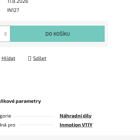
11.8.2026
IN127
DO KOŠÍKU
Hlídat
Sdílet
lňkové parametry
gorie
Náhradní díly
ná pro
Inmotion V11Y