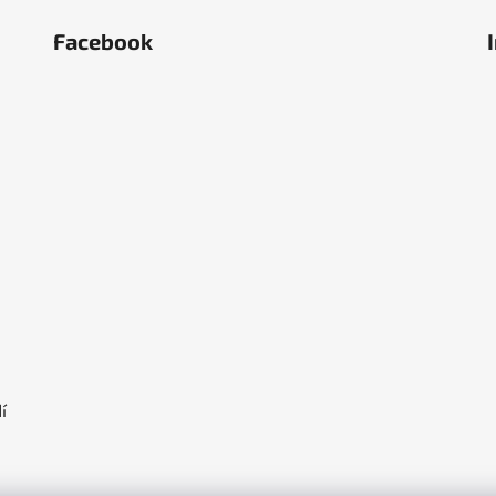
Facebook
ěstí
olka
í