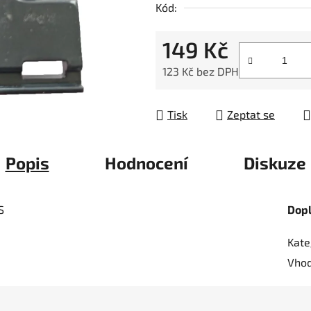
Kód:
z
5
149 Kč
hvězdiček.
123 Kč bez DPH
Měrná cena:
Tisk
Zeptat se
Popis
Hodnocení
Diskuze
S
Dop
Kate
Vhod