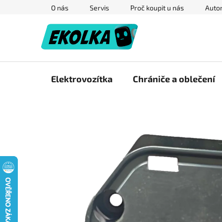
Přejít
O nás
Servis
Proč koupit u nás
Autor
na
obsah
Elektrovozítka
Chrániče a oblečení