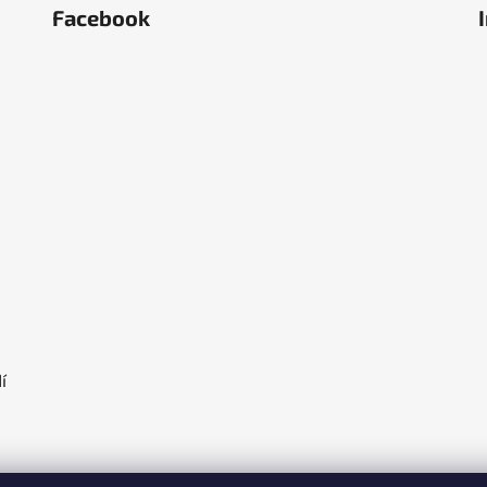
Facebook
ěstí
olka
í