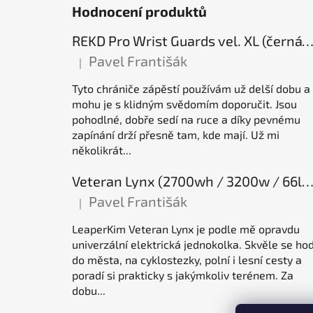
Hodnocení produktů
REKD Pro Wrist Guards vel. XL (černá) chrániče záp
Pavel Františák
|
Hodnocení produktu je 5 z 5 hvězdiček.
Tyto chrániče zápěstí používám už delší dobu a
mohu je s klidným svědomím doporučit. Jsou
pohodlné, dobře sedí na ruce a díky pevnému
zapínání drží přesně tam, kde mají. Už mi
několikrát...
Veteran Lynx (2700wh / 3200w / 66lb / 50E), elektrická jednok
Pavel Františák
|
Hodnocení produktu je 5 z 5 hvězdiček.
LeaperKim Veteran Lynx je podle mě opravdu
univerzální elektrická jednokolka. Skvěle se hod
do města, na cyklostezky, polní i lesní cesty a
poradí si prakticky s jakýmkoliv terénem. Za
dobu...