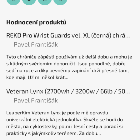
Hodnocení produktů
REKD Pro Wrist Guards vel. XL (černá) chrániče zápěstí
Pavel Františák
|
Hodnocení produktu je 5 z 5 hvězdiček.
Tyto chrániče zápěstí používám už delší dobu a mohu je
s klidným svědomím doporučit. Jsou pohodlné, dobře
sedí na ruce a díky pevnému zapínání drží přesně tam,
kde mají. Už mi několikrát...
Veteran Lynx (2700wh / 3200w / 66lb / 50E), elektrická jednokolka
Pavel Františák
|
Hodnocení produktu je 5 z 5 hvězdiček.
LeaperKim Veteran Lynx je podle mě opravdu
univerzální elektrická jednokolka. Skvěle se hodí do
města, na cyklostezky, polní i lesní cesty a poradí si
prakticky s jakýmkoliv terénem. Za dobu...