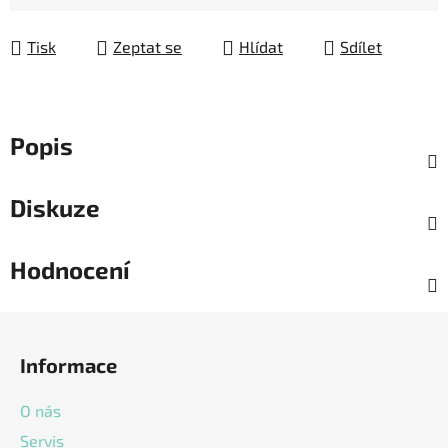
Měrná cena:
Tisk
Zeptat se
Hlídat
Sdílet
Popis
Diskuze
Hodnocení
Z
á
Informace
p
a
O nás
t
Servis