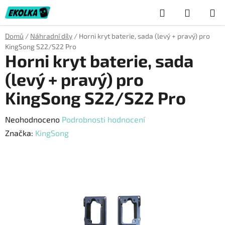
Přejít
Hledat
NÁKUP
na
obsah
KOŠÍK
Domů
/
Náhradní díly
/
Horni kryt baterie, sada (levý + pravý) pro
KingSong S22/S22 Pro
Horni kryt baterie, sada
(levý + pravý) pro
KingSong S22/S22 Pro
Průměrné
Neohodnoceno
Podrobnosti hodnocení
hodnocení
Značka:
KingSong
produktu
je
0,0
z
5
hvězdiček.