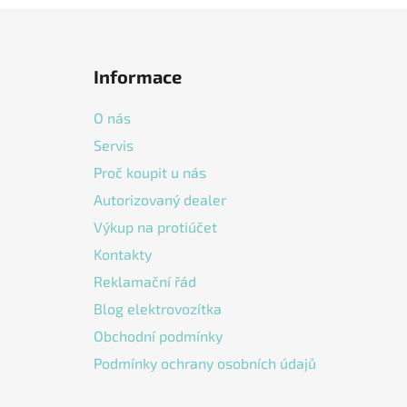
Z
á
Informace
p
a
O nás
t
Servis
í
Proč koupit u nás
Autorizovaný dealer
Výkup na protiúčet
Kontakty
Reklamační řád
Blog elektrovozítka
Obchodní podmínky
Podmínky ochrany osobních údajů