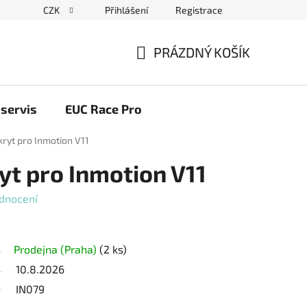
CZK
Přihlášení
Registrace
ační řád
Blog elektrovozítka
Obchodní podmínky
Pod
PRÁZDNÝ KOŠÍK
NÁKUPNÍ
KOŠÍK
servis
EUC Race Pro
kryt pro Inmotion V11
yt pro Inmotion V11
dnocení
Prodejna (Praha)
(2 ks)
10.8.2026
IN079