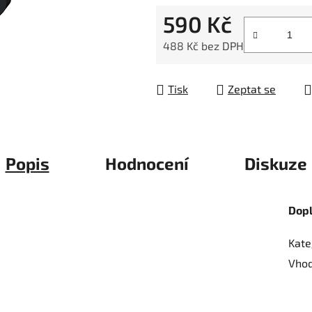
5
590 Kč
hvězdiček.
488 Kč bez DPH
Měrná cena:
Tisk
Zeptat se
Popis
Hodnocení
Diskuze
Dop
Kate
Vhod