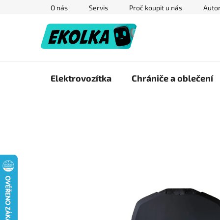
Přejít
O nás
Servis
Proč koupit u nás
Autor
na
obsah
Elektrovozítka
Chrániče a oblečení