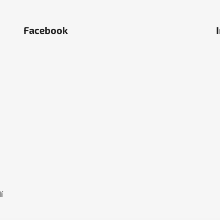
Facebook
ěstí
olka
í