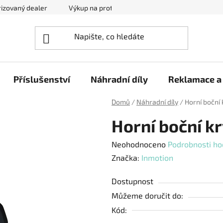
izovaný dealer
Výkup na protiúčet
Kontakty
Reklam
Příslušenství
Náhradní díly
Reklamace a 
Domů
/
Náhradní díly
/
Horní boční 
Horní boční kr
Průměrné
Neohodnoceno
Podrobnosti ho
hodnocení
Značka:
Inmotion
produktu
Dostupnost
je
Můžeme doručit do:
0,0
Kód:
z