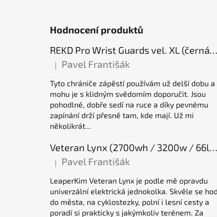
Hodnocení produktů
REKD Pro Wrist Guards vel. XL (černá) chrániče záp
Pavel Františák
|
Hodnocení produktu je 5 z 5 hvězdiček.
Tyto chrániče zápěstí používám už delší dobu a
mohu je s klidným svědomím doporučit. Jsou
pohodlné, dobře sedí na ruce a díky pevnému
zapínání drží přesně tam, kde mají. Už mi
několikrát...
Veteran Lynx (2700wh / 3200w / 66lb / 50E), elektrická jednok
Pavel Františák
|
Hodnocení produktu je 5 z 5 hvězdiček.
LeaperKim Veteran Lynx je podle mě opravdu
univerzální elektrická jednokolka. Skvěle se hod
do města, na cyklostezky, polní i lesní cesty a
poradí si prakticky s jakýmkoliv terénem. Za