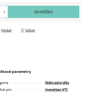
DO KOŠÍKU
Hlídat
Sdílet
lňkové parametry
gorie
Náhradní díly
ná pro
Inmotion V11