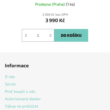
Prodejna (Praha)
(1 ks)
3 298 Kč bez DPH
3 990 Kč
DO KOŠÍKU
Z
á
Informace
p
a
O nás
t
Servis
í
Proč koupit u nás
Autorizovaný dealer
Výkup na protiúčet