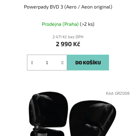
Powerpady BVD 3 (Aero / Aeon original)
Prodejna (Praha)
(>2 ks)
2 471 Kč bez DPH
2 990 Kč
DO KOŠÍKU
Kód:
GRZ008