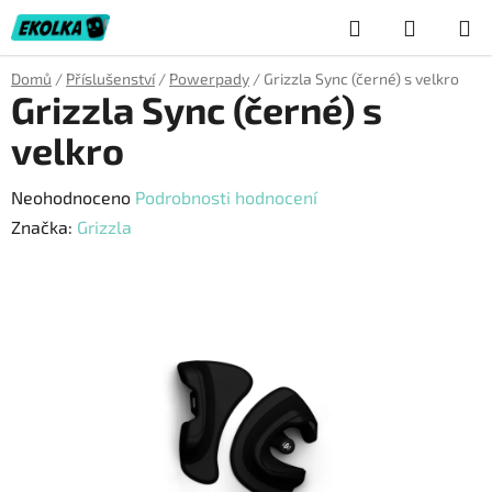
Přejít
Hledat
NÁKUP
na
obsah
KOŠÍK
Domů
/
Příslušenství
/
Powerpady
/
Grizzla Sync (černé) s velkro
Grizzla Sync (černé) s
velkro
Průměrné
Neohodnoceno
Podrobnosti hodnocení
hodnocení
Značka:
Grizzla
produktu
je
0,0
z
5
hvězdiček.