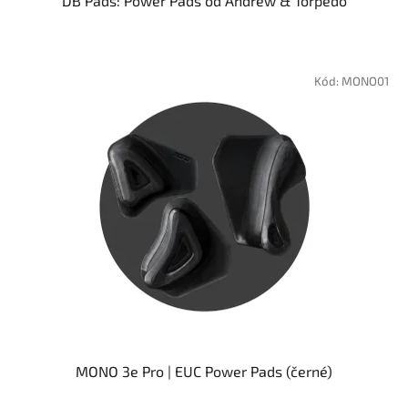
DB Pads: Power Pads od Andrew & Torpedo
Kód:
MONO01
MONO 3e Pro | EUC Power Pads (černé)