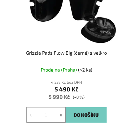
Grizzla Pads Flow Big (černé) s velkro
Prodejna (Praha)
(>2 ks)
4 537 Kč bez DPH
5 490 Kč
5 990 Kč
(–8 %)
DO KOŠÍKU