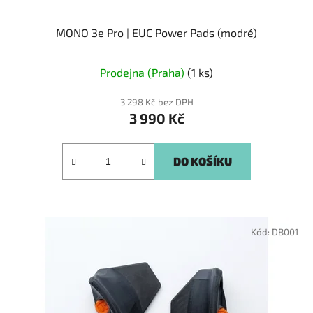
MONO 3e Pro | EUC Power Pads (modré)
Prodejna (Praha)
(1 ks)
3 298 Kč bez DPH
3 990 Kč
DO KOŠÍKU
Kód:
DB001