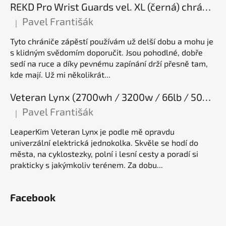
REKD Pro Wrist Guards vel. XL (černá) chrániče zápěstí
Pavel Františák
|
Hodnocení produktu je 5 z 5 hvězdiček.
Tyto chrániče zápěstí používám už delší dobu a mohu je
s klidným svědomím doporučit. Jsou pohodlné, dobře
sedí na ruce a díky pevnému zapínání drží přesně tam,
kde mají. Už mi několikrát...
Veteran Lynx (2700wh / 3200w / 66lb / 50E), elektrická jednokolka
Pavel Františák
|
Hodnocení produktu je 5 z 5 hvězdiček.
LeaperKim Veteran Lynx je podle mě opravdu
univerzální elektrická jednokolka. Skvěle se hodí do
města, na cyklostezky, polní i lesní cesty a poradí si
prakticky s jakýmkoliv terénem. Za dobu...
Facebook