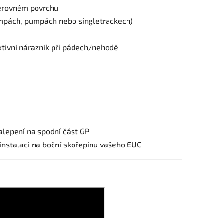
nerovném povrchu
ampách, pumpách nebo singletrackech)
ktivní nárazník při pádech/nehodě
alepení na spodní část GP
instalaci na boční skořepinu vašeho EUC