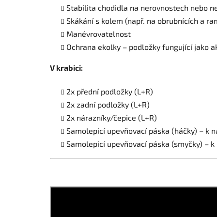
Stabilita chodidla na nerovnostech nebo 
Skákání s kolem (např. na obrubnících a r
Manévrovatelnost
Ochrana ekolky – podložky fungující jako a
V krabici:
2x přední podložky (L+R)
2x zadní podložky (L+R)
2x nárazníky/čepice (L+R)
Samolepicí upevňovací páska (háčky) – k n
Samolepicí upevňovací páska (smyčky) – k 