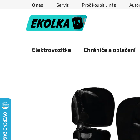
Přejít
O nás
Servis
Proč koupit u nás
Autor
na
obsah
Elektrovozítka
Chrániče a oblečení