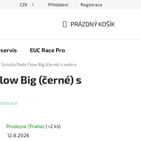
CZK
Přihlášení
Registrace
ační řád
Blog elektrovozítka
Obchodní podmínky
Pod
PRÁZDNÝ KOŠÍK
NÁKUPNÍ
KOŠÍK
servis
EUC Race Pro
/
Grizzla Pads Flow Big (černé) s velkro
low Big (černé) s
dnocení
Prodejna (Praha)
(>2 ks)
12.8.2026