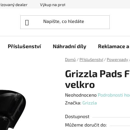
izovaný dealer
Výkup na protiúčet
Kontakty
Reklam
Příslušenství
Náhradní díly
Reklamace a 
Domů
/
Příslušenství
/
Powerpady
Grizzla Pads F
velkro
Průměrné
Neohodnoceno
Podrobnosti ho
hodnocení
Značka:
Grizzla
produktu
Dostupnost
je
Můžeme doručit do:
0,0