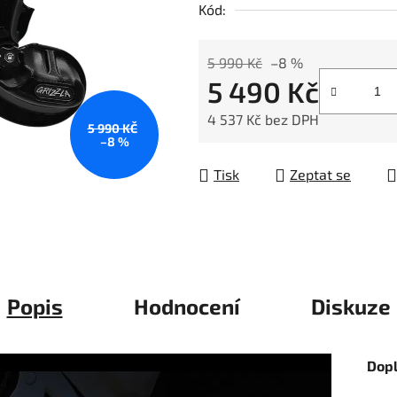
Kód:
z
5
hvězdiček.
5 990 Kč
–8 %
5 490 Kč
4 537 Kč bez DPH
5 990 KČ
–8 %
Měrná cena:
Tisk
Zeptat se
Popis
Hodnocení
Diskuze
Dop