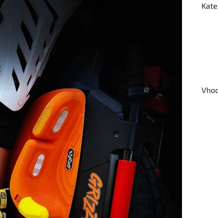
Kate
Vhod