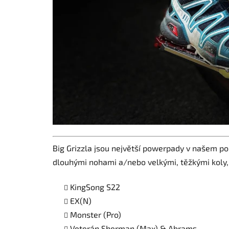
Big Grizzla jsou největší powerpady v našem por
dlouhými nohami a/nebo velkými, těžkými koly, 
KingSong S22
EX(N)
Monster (Pro)
Veterán Sherman (Max) & Abrams