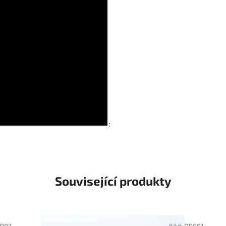
:
Související produkty
O07
Kód:
DB001