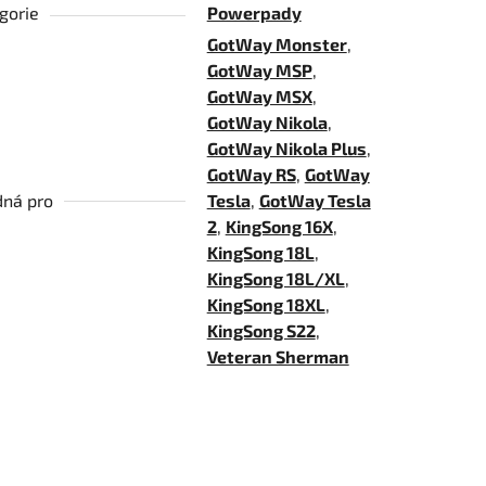
gorie
Powerpady
GotWay Monster
,
GotWay MSP
,
GotWay MSX
,
GotWay Nikola
,
GotWay Nikola Plus
,
GotWay RS
,
GotWay
ná pro
Tesla
,
GotWay Tesla
2
,
KingSong 16X
,
KingSong 18L
,
KingSong 18L/XL
,
KingSong 18XL
,
KingSong S22
,
Veteran Sherman