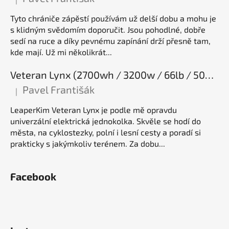
Hodnocení produktu je 5 z 5 hvězdiček.
Tyto chrániče zápěstí používám už delší dobu a mohu je
s klidným svědomím doporučit. Jsou pohodlné, dobře
sedí na ruce a díky pevnému zapínání drží přesně tam,
kde mají. Už mi několikrát...
Veteran Lynx (2700wh / 3200w / 66lb / 50E), elektrická jednokolka
Pavel Františák
|
Hodnocení produktu je 5 z 5 hvězdiček.
LeaperKim Veteran Lynx je podle mě opravdu
univerzální elektrická jednokolka. Skvěle se hodí do
města, na cyklostezky, polní i lesní cesty a poradí si
prakticky s jakýmkoliv terénem. Za dobu...
Facebook