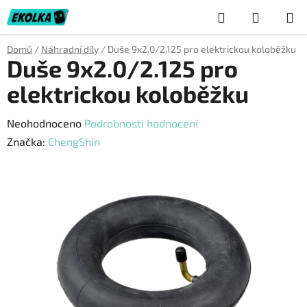
Přejít
Hledat
NÁKUP
na
obsah
KOŠÍK
Domů
/
Náhradní díly
/
Duše 9x2.0/2.125 pro elektrickou koloběžku
Duše 9x2.0/2.125 pro
elektrickou koloběžku
Průměrné
Neohodnoceno
Podrobnosti hodnocení
hodnocení
Značka:
ChengShin
produktu
je
0,0
z
5
hvězdiček.