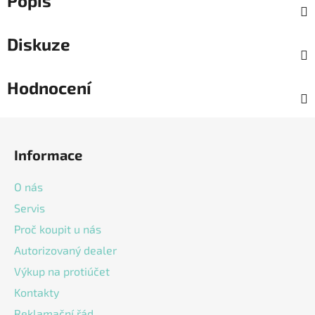
Popis
Diskuze
Hodnocení
Z
á
Informace
p
a
O nás
t
Servis
í
Proč koupit u nás
Autorizovaný dealer
Výkup na protiúčet
Kontakty
Reklamační řád