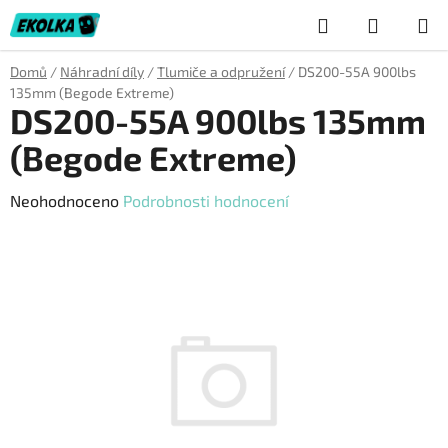
Přejít
Hledat
NÁKUP
na
obsah
KOŠÍK
Domů
/
Náhradní díly
/
Tlumiče a odpružení
/
DS200-55A 900lbs
135mm (Begode Extreme)
DS200-55A 900lbs 135mm
(Begode Extreme)
Průměrné
Neohodnoceno
Podrobnosti hodnocení
hodnocení
produktu
je
0,0
z
5
hvězdiček.