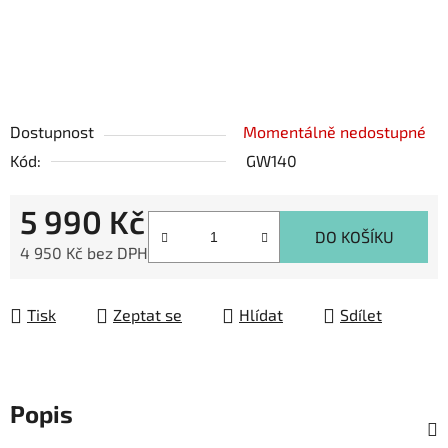
Dostupnost
Momentálně nedostupné
Kód:
GW140
5 990 Kč
DO KOŠÍKU
4 950 Kč bez DPH
Měrná cena:
Tisk
Zeptat se
Hlídat
Sdílet
Popis