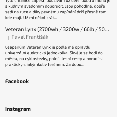
Tyto chrániče zápěstí používám už delší dobu a mohu je
s klidným svědomím doporučit. Jsou pohodlné, dobře
sedí na ruce a díky pevnému zapínání drží přesně tam,
kde mají. Už mi několikrát...
Veteran Lynx (2700wh / 3200w / 66lb / 50E), elektrická jednokolka
Pavel Františák
|
Hodnocení produktu je 5 z 5 hvězdiček.
LeaperKim Veteran Lynx je podle mě opravdu
univerzální elektrická jednokolka. Skvěle se hodí do
města, na cyklostezky, polní i lesní cesty a poradí si
prakticky s jakýmkoliv terénem. Za dobu...
Facebook
Instagram