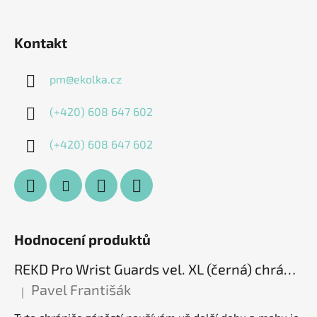
Kontakt
pm
@
ekolka.cz
(+420) 608 647 602
(+420) 608 647 602
Hodnocení produktů
REKD Pro Wrist Guards vel. XL (černá) chrániče zápěstí
Pavel Františák
|
Hodnocení produktu je 5 z 5 hvězdiček.