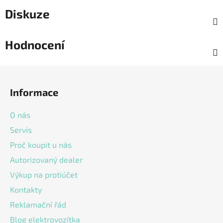
Diskuze
Hodnocení
Z
á
Informace
p
a
O nás
t
Servis
í
Proč koupit u nás
Autorizovaný dealer
Výkup na protiúčet
Kontakty
Reklamační řád
Blog elektrovozítka