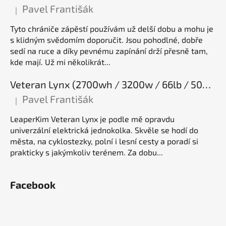
Pavel Františák
|
Hodnocení produktu je 5 z 5 hvězdiček.
Tyto chrániče zápěstí používám už delší dobu a mohu je
s klidným svědomím doporučit. Jsou pohodlné, dobře
sedí na ruce a díky pevnému zapínání drží přesně tam,
kde mají. Už mi několikrát...
Veteran Lynx (2700wh / 3200w / 66lb / 50E), elektrická jednokolka
Pavel Františák
|
Hodnocení produktu je 5 z 5 hvězdiček.
LeaperKim Veteran Lynx je podle mě opravdu
univerzální elektrická jednokolka. Skvěle se hodí do
města, na cyklostezky, polní i lesní cesty a poradí si
prakticky s jakýmkoliv terénem. Za dobu...
Facebook