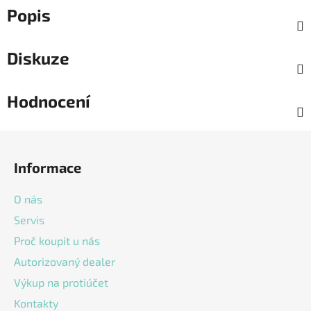
Popis
Diskuze
Hodnocení
Z
á
Informace
p
a
O nás
t
Servis
í
Proč koupit u nás
Autorizovaný dealer
Výkup na protiúčet
Kontakty