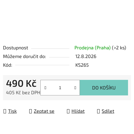
Dostupnost
Prodejna (Praha)
(>2 ks)
Můžeme doručit do:
12.8.2026
Kód:
KS265
490 Kč
DO KOŠÍKU
405 Kč bez DPH
Měrná cena:
Tisk
Zeptat se
Hlídat
Sdílet