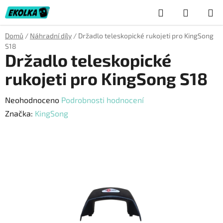
Přejít
Hledat
NÁKUP
na
obsah
KOŠÍK
Domů
/
Náhradní díly
/
Držadlo teleskopické rukojeti pro KingSong
S18
Držadlo teleskopické
rukojeti pro KingSong S18
Průměrné
Neohodnoceno
Podrobnosti hodnocení
hodnocení
Značka:
KingSong
produktu
je
0,0
z
5
hvězdiček.