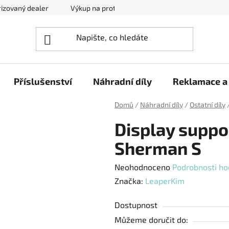
izovaný dealer
Výkup na protiúčet
Kontakty
Reklam
Příslušenství
Náhradní díly
Reklamace a 
Domů
/
Náhradní díly
/
Ostatní díly
Display suppo
Sherman S
Průměrné
Neohodnoceno
Podrobnosti ho
hodnocení
Značka:
LeaperKim
produktu
Dostupnost
je
Můžeme doručit do:
0,0