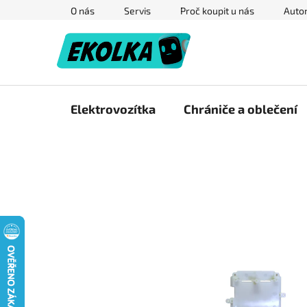
Přejít
O nás
Servis
Proč koupit u nás
Autor
na
obsah
Elektrovozítka
Chrániče a oblečení