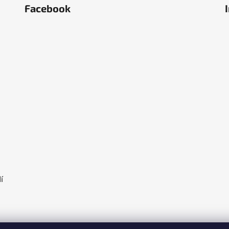
Facebook
ěstí
olka
í