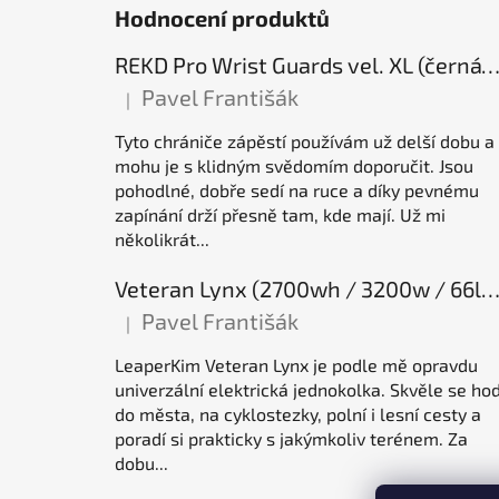
Hodnocení produktů
REKD Pro Wrist Guards vel. XL (černá) chrániče záp
Pavel Františák
|
Hodnocení produktu je 5 z 5 hvězdiček.
Tyto chrániče zápěstí používám už delší dobu a
mohu je s klidným svědomím doporučit. Jsou
pohodlné, dobře sedí na ruce a díky pevnému
zapínání drží přesně tam, kde mají. Už mi
několikrát...
Veteran Lynx (2700wh / 3200w / 66lb / 50E), elektrická jednok
Pavel Františák
|
Hodnocení produktu je 5 z 5 hvězdiček.
LeaperKim Veteran Lynx je podle mě opravdu
univerzální elektrická jednokolka. Skvěle se hod
do města, na cyklostezky, polní i lesní cesty a
poradí si prakticky s jakýmkoliv terénem. Za
dobu...