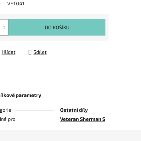
VET041
DO KOŠÍKU
Hlídat
Sdílet
lňkové parametry
gorie
Ostatní díly
ná pro
Veteran Sherman S