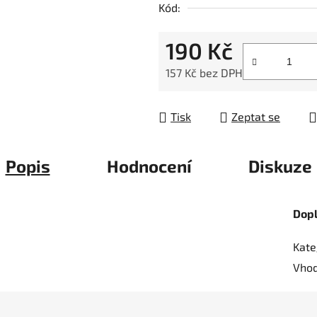
Kód:
z
5
190 Kč
hvězdiček.
157 Kč bez DPH
Měrná cena:
Tisk
Zeptat se
Popis
Hodnocení
Diskuze
Dop
Kate
Vhod