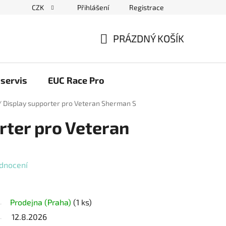
CZK
Přihlášení
Registrace
ační řád
Blog elektrovozítka
Obchodní podmínky
Pod
PRÁZDNÝ KOŠÍK
NÁKUPNÍ
KOŠÍK
servis
EUC Race Pro
/
Display supporter pro Veteran Sherman S
rter pro Veteran
dnocení
Prodejna (Praha)
(1 ks)
12.8.2026