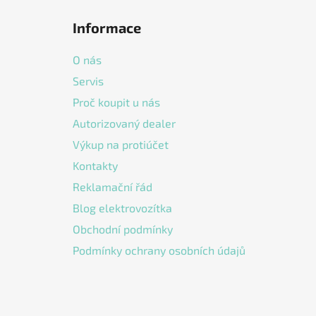
á
Informace
p
a
O nás
t
Servis
í
Proč koupit u nás
Autorizovaný dealer
Výkup na protiúčet
Kontakty
Reklamační řád
Blog elektrovozítka
Obchodní podmínky
Podmínky ochrany osobních údajů