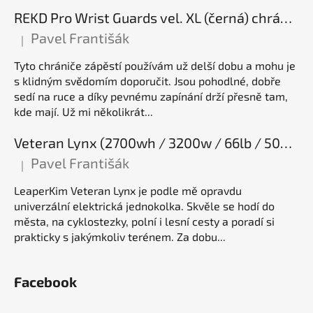
REKD Pro Wrist Guards vel. XL (černá) chrániče zápěstí
Pavel Františák
|
Hodnocení produktu je 5 z 5 hvězdiček.
Tyto chrániče zápěstí používám už delší dobu a mohu je
s klidným svědomím doporučit. Jsou pohodlné, dobře
sedí na ruce a díky pevnému zapínání drží přesně tam,
kde mají. Už mi několikrát...
Veteran Lynx (2700wh / 3200w / 66lb / 50E), elektrická jednokolka
Pavel Františák
|
Hodnocení produktu je 5 z 5 hvězdiček.
LeaperKim Veteran Lynx je podle mě opravdu
univerzální elektrická jednokolka. Skvěle se hodí do
města, na cyklostezky, polní i lesní cesty a poradí si
prakticky s jakýmkoliv terénem. Za dobu...
Facebook