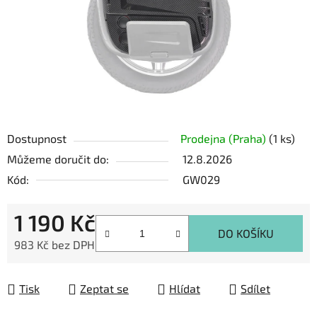
Dostupnost
Prodejna (Praha)
(1 ks)
Můžeme doručit do:
12.8.2026
Kód:
GW029
1 190 Kč
DO KOŠÍKU
983 Kč bez DPH
Měrná cena:
Tisk
Zeptat se
Hlídat
Sdílet