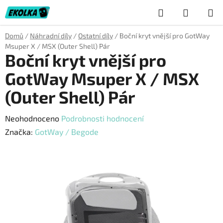
Přejít
Hledat
NÁKUP
na
obsah
KOŠÍK
Domů
/
Náhradní díly
/
Ostatní díly
/
Boční kryt vnější pro GotWay
Msuper X / MSX (Outer Shell) Pár
Boční kryt vnější pro
GotWay Msuper X / MSX
(Outer Shell) Pár
Průměrné
Neohodnoceno
Podrobnosti hodnocení
hodnocení
Značka:
GotWay / Begode
produktu
je
0,0
z
5
hvězdiček.