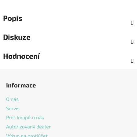
Popis
Diskuze
Hodnocení
Z
á
Informace
p
a
O nás
t
Servis
í
Proč koupit u nás
Autorizovaný dealer
Výkup na protiúčet