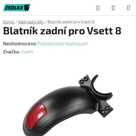
Přejít
Hledat
NÁKUP
na
obsah
KOŠÍK
Domů
/
Náhradní díly
/
Blatník zadní pro Vsett 8
Blatník zadní pro Vsett 8
Průměrné
Neohodnoceno
Podrobnosti hodnocení
hodnocení
Značka:
Vsett
produktu
je
0,0
z
5
hvězdiček.